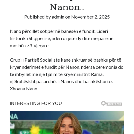
Nanon…
Recent Comments
Published by
admin
on
November 2, 2025
A WordPress Commenter
on
Hello world!
Nano përcillet sot për në banesën e fundit. Lideri
historik i Shqipërisë, ndërroi jetë dy ditë më parë në
moshën 73-vjeçare.
Grupi i Partisë Socialiste kanë shkruar së bashku për të
kryer nderimet e fundit për Nanon, ndërsa ceremonia do
të mbyllet me një fjalim të kryeministrit Rama,
njëkohësisht pasardhës i Nanos dhe bashkëshortes,
Xhoana Nano.