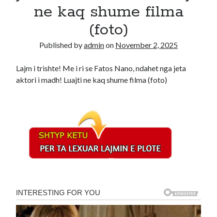
ne kaq shume filma
Recent Comments
(foto)
A WordPress Commenter
on
Hello world!
Published by
admin
on
November 2, 2025
Lajm i trishte! Me i ri se Fatos Nano, ndahet nga jeta
aktori i madh! Luajti ne kaq shume filma (foto)