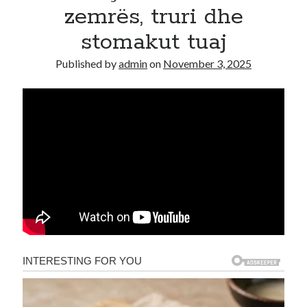
zemrës, truri dhe
Recent Comments
stomakut tuaj
A WordPress Commenter
on
Hello world!
Published by
admin
on
November 3, 2025