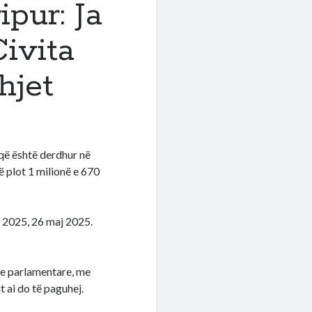
pur: Ja
Civita
hjet
 që është derdhur në
ë plot 1 milionë e 670
s 2025, 26 maj 2025.
eve parlamentare, me
 ai do të paguhej.