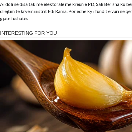
Ai doli në disa takime elektorale me kreun e PD, Sali Berisha ku bë
drejtim të kryeministrit Edi Rama. Por edhe ky i fundit e vuri në qend
gjatë fushatës