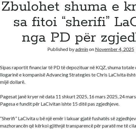
Zbulohet shuma e kri
sa fitoi “sherifi” La
nga PD për zgjed
Published by
admin
on
November 4, 2025
Sipas raportit financiar të PD të depozituar në KQZ, shuma totale
llogarinë e kompanisë Advancing Strategies te Chris LaCivita ësht
mijë dollarë.
Pagesat janë kryer në data 11 shkurt 2025, 16 mars 2025, 24 mar
Pagesa e fundit për LaCivitan ishte 15 ditë pas zgjedhjeve.
“Sherifi” LaCivita u bë një emër i lakuar gjatë fushatës së zgjedhj
mazhorancën që kërkoi gjithnjë transparencë për paratë me të cilat