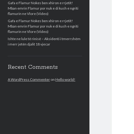
Gafa e Flamur Nokes ben xhiron e rrjetit!
Mban emrin Flamur por nuk e di kush e ngriti
flamurin ne Vlore (Video)
Gafa e Flamur Nokes ben xhiron e rrjetit!
Mban emrin Flamur por nuk e di kush e ngriti
flamurin ne Vlore (Video)
Ishte ne lule të rinisë – Aksidenti i tmerrshëm
i merr jetën djalit 18 vjecar
Recent Comments
A WordPress Commenter
on
Hello world!