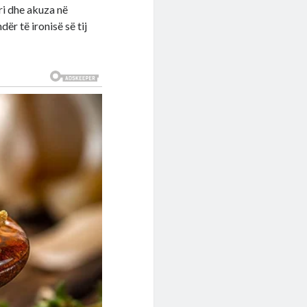
ri dhe akuza në
ër të ironisë së tij