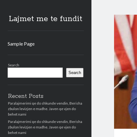
Lajmet me te fundit
Sample Page
Sidebar
Search
Search
Recent Posts
Paralajmerimi qe do shkunde vendin, Berisha
zbulon levizjen e madhe. Javen qe vjen do
behet nami
Paralajmerimi qe do shkunde vendin, Berisha
zbulon levizjen e madhe. Javen qe vjen do
behet nami