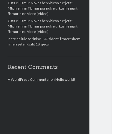
Gafa e Flamur Nokes ben xhiron e rrjetit!
Mban emrin Flamur por nuk e di kush e ngriti
flamurin ne Vlore (Video)
Gafa e Flamur Nokes ben xhiron e rrjetit!
Mban emrin Flamur por nuk e di kush e ngriti
flamurin ne Vlore (Video)
Ishte ne lule të rinisë – Aksidenti i tmerrshëm
i merr jetën djalit 18 vjecar
Recent Comments
A WordPress Commenter
on
Hello world!