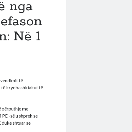
lë nga
befason
n: Në 1
 vendimit të
mi të kryebashkiakut të
në përputhje me
i PD-së u shpreh se
”, duke shtuar se