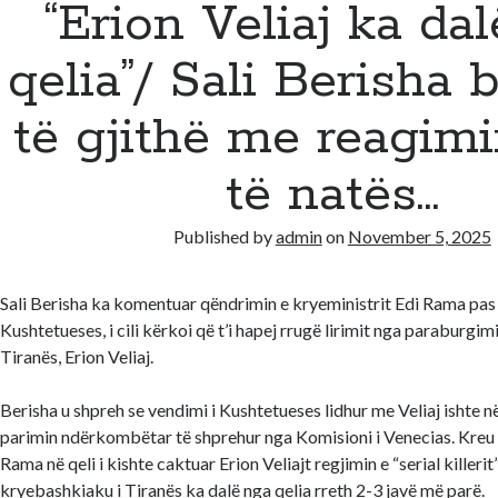
“Erion Veliaj ka da
qelia”/ Sali Berisha 
të gjithë me reagimi
të natës…
Published by
admin
on
November 5, 2025
Sali Berisha ka komentuar qëndrimin e kryeministrit Edi Rama pas
Kushtetueses, i cili kërkoi që t’i hapej rrugë lirimit nga paraburgi
Tiranës, Erion Veliaj.
Berisha u shpreh se vendimi i Kushtetueses lidhur me Veliaj ishte 
parimin ndërkombëtar të shprehur nga Komisioni i Venecias. Kreu 
Rama në qeli i kishte caktuar Erion Veliajt regjimin e “serial killerit
kryebashkiaku i Tiranës ka dalë nga qelia rreth 2-3 javë më parë.