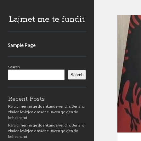
Lajmet me te fundit
Sample Page
Sidebar
Search
Search
Recent Posts
Paralajmerimi qe do shkunde vendin, Berisha
zbulon levizjen e madhe. Javen qe vjen do
behet nami
Paralajmerimi qe do shkunde vendin, Berisha
zbulon levizjen e madhe. Javen qe vjen do
behet nami