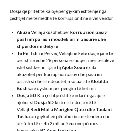
Dosja që pritet të kalojë për gjykim është një nga
çështjet më të mëdha të korrupsionit në nivel vendor
Akuza
Veliaj akuzohet për
korrupsion pasiv
pastrim parash mosdeklarim pasurie dhe
shpërdorim detyre
Të Përfshirë
Përveç Veliajt në këtë dosje janë të
përfshirë edhe 28 persona e shoqëri mes të cilëve
ish-bashkëshortja e tij
Ajola Xoxa
e cila
akuzohet për korrupsion pasiv dhe pastrim
parash si dhe ish-deputetja socialiste
Klotilda
Bushka
e dyshuar për pengim të hetimit
Dosja 5D
Kjo çështje është e ndarë nga ajo e
njohur si
Dosja 5D
ku tre ish-drejtorë të
Veliajt
Redi Molla Mariglen Qato dhe Taulant
Tusha
po gjykohen për abuzim me tendera dhe
përfitim të rreth 2 milionë eurove përmes
kompanisë
5D Konstruksion