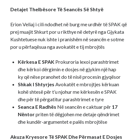
Detajet Thelbësore Të Seancës Së Shtyë
Recent Comments
A WordPress Commenter
on
Hello world!
Erion Veliaj i cili ndodhet në burg me urdhër të SPAK që
prej muajit Shkurt por u rikthye në detyrë nga Gjykata
Kushtetuese nuk ishte i pranishëm në seancën e sotme
por u përfaqësua nga avokatët e tij mbrojtës
Kërkesa E SPAK
Prokuroria lexoi parashtrimet
dhe kërkoi dërgimin e dosjes në gjykim një hap
ky që nëse pranohet do të nisë procesin gjyqësor
Shkak I Shtyrjes
Avokatët e mbrojtjes kërkuan
kohë shtesë për t’u njohur me kërkesën e SPAK
dhe për të përgatitur parashtrimet e tyre
Seanca E Radhës
Në seancën e caktuar për
17
Nëntor
priten të dëgjohen me detaje qëndrimet
dhe kundër-argumentet e palës mbrojtëse
Akuza Kryesore Të SPAK Dhe Përmasat E Dosjes