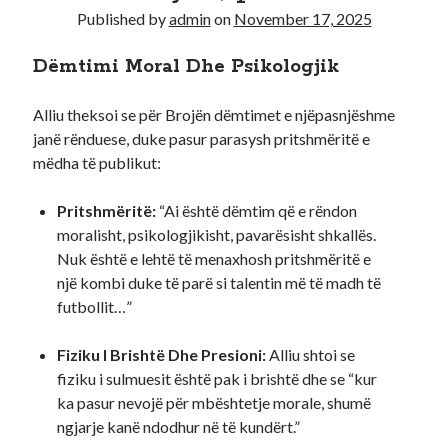
Published by
admin
on
November 17, 2025
Recent Comments
Dëmtimi Moral Dhe Psikologjik
A WordPress Commenter
on
Hello world!
Alliu theksoi se për Brojën dëmtimet e njëpasnjëshme
janë rënduese, duke pasur parasysh pritshmëritë e
mëdha të publikut:
Pritshmëritë:
“Ai është dëmtim që e rëndon
moralisht, psikologjikisht, pavarësisht shkallës.
Nuk është e lehtë të menaxhosh pritshmëritë e
një kombi duke të parë si talentin më të madh të
futbollit…”
Fiziku I Brishtë Dhe Presioni:
Alliu shtoi se
fiziku i sulmuesit është pak i brishtë dhe se “kur
ka pasur nevojë për mbështetje morale, shumë
ngjarje kanë ndodhur në të kundërt.”