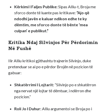
Kërkimi I Faljes Publike:
Sipas Alliu-t, Broja me
sforco donte të luante pas kritikave:
“Ajo që
ndodhi javën e kaluar ndikon edhe te ky
dëmtim, me sforco donte të bënte ‘mea
culpan’ e publikut.”
Kritika Ndaj Silvinjos Për Përdorimin
Në Fushë
Ilir Alliu kritikoi gjithashtu trajnerin Silvinjo, duke
pretenduar se ai po e përdor Brojën në pozicion të
gabuar:
Shkatërrimi I Lojtarit:
“Silvinjo po e shkatërron
nga nervat një lojtar të dëmtuar, i ndërron dhe
pozicion.”
Roli Jo I Duhur:
Alliu argumentoi se Broja po i