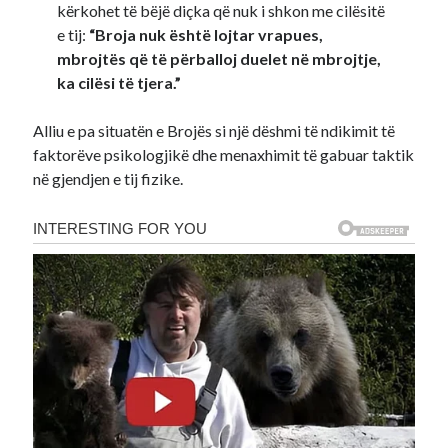
kërkohet të bëjë diçka që nuk i shkon me cilësitë
e tij:
“Broja nuk është lojtar vrapues,
mbrojtës që të përballoj duelet në mbrojtje,
ka cilësi të tjera.”
Alliu e pa situatën e Brojës si një dëshmi të ndikimit të
faktorëve psikologjikë dhe menaxhimit të gabuar taktik
në gjendjen e tij fizike.