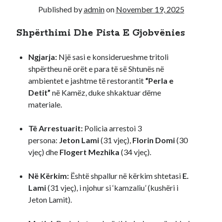
Published by
admin
on
November 19, 2025
Recent Comments
Shpërthimi Dhe Pista E Gjobvënies
A WordPress Commenter
on
Hello world!
Ngjarja:
Një sasi e konsiderueshme tritoli
shpërtheu në orët e para të së Shtunës në
ambientet e jashtme të restorantit
“Perla e
Detit”
në Kamëz, duke shkaktuar dëme
materiale.
Të Arrestuarit:
Policia arrestoi 3
persona:
Jeton Lami
(31 vjeç),
Florin Domi
(30
vjeç) dhe
Flogert Mezhika
(34 vjeç).
Në Kërkim:
Është shpallur në kërkim shtetasi
E.
Lami
(31 vjeç), i njohur si ‘kamzaliu’ (kushëri i
Jeton Lamit).