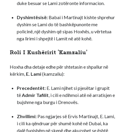
duke besuar se Lami zotëronte informacion.
Dyshimtësisë:
Babai i Martinajt kishte shprehur
dyshim se Lami do të bashkëpunonte me
policinë, një dyshim që sipas Hoxhës, u vërtetua
nga lirimi i shpejtë i Lamit në atë kohë.
Roli I Kushëririt ‘Kamzaliu’
Hoxha dha detaje edhe për shtetasin e shpallur në
kërkim,
E. Lami
(kamzaliu):
Precedentët:
E. Lami njihet si pjesëtar i grupit
të
Admir Tafilit
, i cili e ndihmoi atë në arratisjen e
bujshme nga burgu i Drenovës.
Zhvillimi:
Pas ngjarjes së Ervis Martinajt, E. Lami,
i cili ka qëndruar për shumë kohë në Dubai, ka
dalë fuqishëm në skenë dhe akuzohet se është