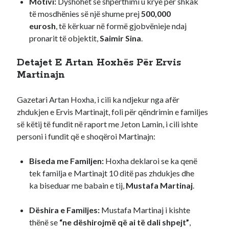
Motivi:
Dyshohet se shpërthimi u krye për shkak
të mosdhënies së një shume prej
500,000
eurosh
, të kërkuar në formë gjobvënieje ndaj
pronarit të objektit,
Saimir Sina
.
Detajet E Artan Hoxhës Për Ervis
Martinajn
Gazetari Artan Hoxha, i cili ka ndjekur nga afër
zhdukjen e Ervis Martinajt, foli për qëndrimin e familjes
së këtij të fundit në raport me Jeton Lamin, i cili ishte
personi i fundit që e shoqëroi Martinajn:
Biseda me Familjen:
Hoxha deklaroi se ka qenë
tek familja e Martinajt 10 ditë pas zhdukjes dhe
ka biseduar me babain e tij,
Mustafa Martinaj
.
Dëshira e Familjes:
Mustafa Martinaj i kishte
thënë se
“ne dëshirojmë që ai të dali shpejt”
,