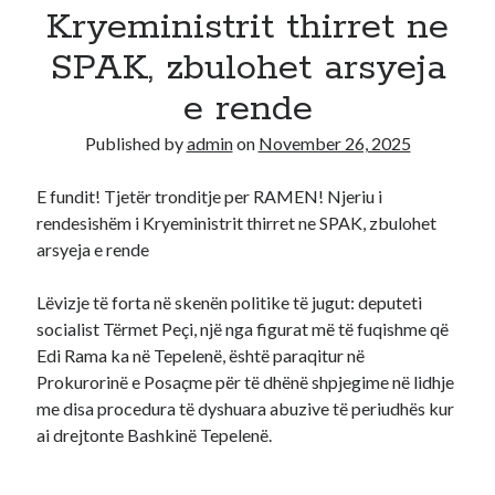
Kryeministrit thirret ne
Recent Comments
SPAK, zbulohet arsyeja
A WordPress Commenter
on
Hello world!
e rende
Published by
admin
on
November 26, 2025
E fundit! Tjetër tronditje per RAMEN! Njeriu i
rendesishëm i Kryeministrit thirret ne SPAK, zbulohet
arsyeja e rende
Lëvizje të forta në skenën politike të jugut: deputeti
socialist Tërmet Peçi, një nga figurat më të fuqishme që
Edi Rama ka në Tepelenë, është paraqitur në
Prokurorinë e Posaçme për të dhënë shpjegime në lidhje
me disa procedura të dyshuara abuzive të periudhës kur
ai drejtonte Bashkinë Tepelenë.