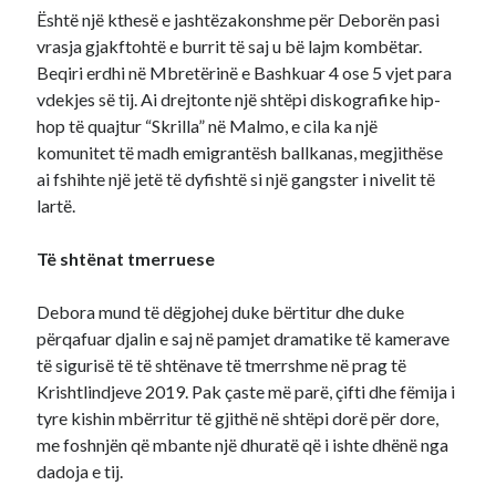
Është një kthesë e jashtëzakonshme për Deborën pasi
vrasja gjakftohtë e burrit të saj u bë lajm kombëtar.
Beqiri erdhi në Mbretërinë e Bashkuar 4 ose 5 vjet para
vdekjes së tij. Ai drejtonte një shtëpi diskografike hip-
hop të quajtur “Skrilla” në Malmo, e cila ka një
komunitet të madh emigrantësh ballkanas, megjithëse
ai fshihte një jetë të dyfishtë si një gangster i nivelit të
lartë.
Të shtënat tmerruese
Debora mund të dëgjohej duke bërtitur dhe duke
përqafuar djalin e saj në pamjet dramatike të kamerave
të sigurisë të të shtënave të tmerrshme në prag të
Krishtlindjeve 2019. Pak çaste më parë, çifti dhe fëmija i
tyre kishin mbërritur të gjithë në shtëpi dorë për dore,
me foshnjën që mbante një dhuratë që i ishte dhënë nga
dadoja e tij.