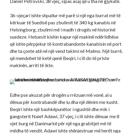
Daniel Petrovski, 38 vjeç, sipas asaj që u tha në gjykatë.
36-vjeçari ishte shpallur më parë si një nga burrat më të
kërkuar të Suedisë pas zbulimit të 340 kg kanabis në
Helsingborg, zbulimi më i madh i drogës në historinë
suedeze. Hetuesit kishin kapur një makinë ndërlidhëse
që ishte përpjekur të kontrabandonte kanabisin në port
dhe ta çonte atë në një vend takimi në Malmo. Një burrë,
që mendohet të ketë qenë Beqiri, i cili do të priste
makinën, arriti të ikte.
Edhe pse akuzat për drogën u rrëzuan më vonë, ai u
dënua për kontrabandë dhe iu dha një dënim me kusht.
Beqiri ishte një bashkëpunëtor i ngushtë dhe mik i
gangsterit Naief Adawi, 37 vjeç, i cili ishte dënuar me 8
vjet burg në Danimarkë për një nga grabitjet më të
mëdha të vendit. Adawi ishte shënjestruar më herët nga