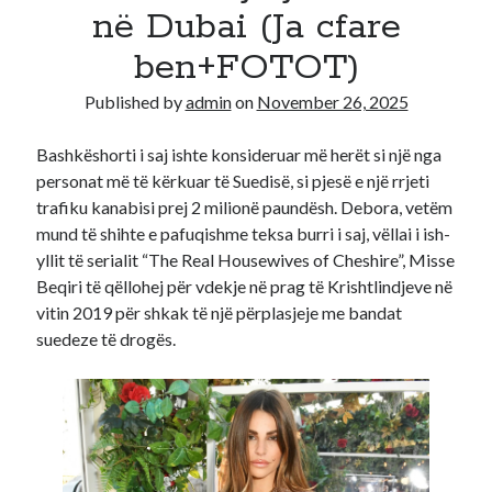
në Dubai (Ja cfare
Recent Comments
ben+FOTOT)
A WordPress Commenter
on
Hello world!
Published by
admin
on
November 26, 2025
Bashkëshorti i saj ishte konsideruar më herët si një nga
personat më të kërkuar të Suedisë, si pjesë e një rrjeti
trafiku kanabisi prej 2 milionë paundësh. Debora, vetëm
mund të shihte e pafuqishme teksa burri i saj, vëllai i ish-
yllit të serialit “The Real Housewives of Cheshire”, Misse
Beqiri të qëllohej për vdekje në prag të Krishtlindjeve në
vitin 2019 për shkak të një përplasjeje me bandat
suedeze të drogës.