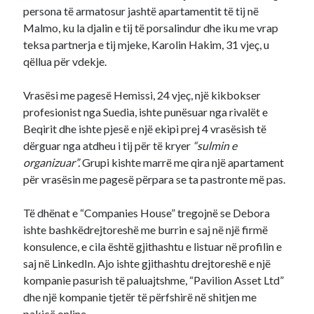
persona të armatosur jashtë apartamentit të tij në
Malmo, ku la djalin e tij të porsalindur dhe iku me vrap
teksa partnerja e tij mjeke, Karolin Hakim, 31 vjeç, u
qëllua për vdekje.
Vrasësi me pagesë Hemissi, 24 vjeç, një kikbokser
profesionist nga Suedia, ishte punësuar nga rivalët e
Beqirit dhe ishte pjesë e një ekipi prej 4 vrasësish të
dërguar nga atdheu i tij për të kryer
“sulmin e
organizuar”.
Grupi kishte marrë me qira një apartament
për vrasësin me pagesë përpara se ta pastronte më pas.
Të dhënat e “Companies House” tregojnë se Debora
ishte bashkëdrejtoreshë me burrin e saj në një firmë
konsulence, e cila është gjithashtu e listuar në profilin e
saj në LinkedIn. Ajo ishte gjithashtu drejtoreshë e një
kompanie pasurish të paluajtshme, “Pavilion Asset Ltd”
dhe një kompanie tjetër të përfshirë në shitjen me
pakicë online.