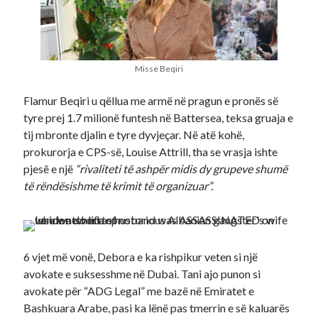
Misse Beqiri
Flamur Beqiri u qëllua me armë në pragun e pronës së
tyre prej 1.7 milionë funtesh në Battersea, teksa gruaja e
tij mbronte djalin e tyre dyvjeçar. Në atë kohë,
prokurorja e CPS-së, Louise Attrill, tha se vrasja ishte
pjesë e një
“rivaliteti të ashpër midis dy grupeve shumë
të rëndësishme të krimit të organizuar”.
6 vjet më vonë, Debora e ka rishpikur veten si një
avokate e suksesshme në Dubai. Tani ajo punon si
avokate për “ADG Legal” me bazë në Emiratet e
Bashkuara Arabe, pasi ka lënë pas tmerrin e së kaluarës