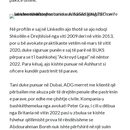
Në profilin e saj në LinkedIn ajo thotë se ajo ndoqi
Shkollën e Drejtësisë nga viti 2009 deri në vitin 2013,
por u bë avokate praktikante vetëm në mars të vitit
2020, duke siguruar punën e saj të parë në BUKS
përpara se t’i bashkohej “Ackroyd Legal” në nëntor
2022. Para kësaj, ajo kishte punuar në Ashhurst si
oficere kundër pastrimit të parave.
Tani duke punuar në Dubai, ADG merret me klientë që
përballen me akuza për të drejtën penale dhe pastrimin
e parave, por edhe me çështje civile. Kompania u
bashkëthemelua nga avokati Peter Gray, i cili u dëbua
nga Britania në vitin 2022 pasi u zbulua se kishte
fshehur qëllimisht prova të rëndësishme se
Abdourahman Boreh nuk ishte përfshirë në një sulm