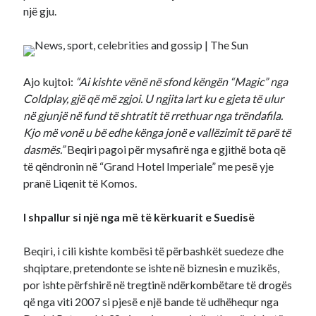
një gju.
Ajo kujtoi:
“Ai kishte vënë në sfond këngën “Magic” nga
Coldplay, gjë që më zgjoi. U ngjita lart ku e gjeta të ulur
në gjunjë në fund të shtratit të rrethuar nga trëndafila.
Kjo më vonë u bë edhe kënga jonë e vallëzimit të parë të
dasmës.”
Beqiri pagoi për mysafirë nga e gjithë bota që
të qëndronin në “Grand Hotel Imperiale” me pesë yje
pranë Liqenit të Komos.
I shpallur si një nga më të kërkuarit e Suedisë
Beqiri, i cili kishte kombësi të përbashkët suedeze dhe
shqiptare, pretendonte se ishte në biznesin e muzikës,
por ishte përfshirë në tregtinë ndërkombëtare të drogës
që nga viti 2007 si pjesë e një bande të udhëhequr nga