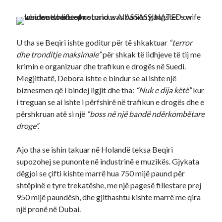
U tha se Beqiri ishte goditur për të shkaktuar
“terror
dhe tronditje maksimale”
për shkak të lidhjeve të tij me
krimin e organizuar dhe trafikun e drogës në Suedi.
Megjithatë, Debora ishte e bindur se ai ishte një
biznesmen që i bindej ligjit dhe tha:
“Nuk e dija këtë”
kur
i treguan se ai ishte i përfshirë në trafikun e drogës dhe e
përshkruan atë si një
“boss në një bandë ndërkombëtare
droge”.
Ajo tha se ishin takuar në Holandë teksa Beqiri
supozohej se punonte në industrinë e muzikës. Gjykata
dëgjoi se çifti kishte marrë hua 750 mijë paund për
shtëpinë e tyre trekatëshe, me një pagesë fillestare prej
950 mijë paundësh, dhe gjithashtu kishte marrë me qira
një pronë në Dubai.