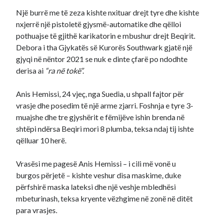
Një burrë me të zeza kishte nxituar drejt tyre dhe kishte
nxjerrë një pistoletë gjysmë-automatike dhe qëlloi
pothuajse të gjithë karikatorin e mbushur drejt Beqirit.
Debora i tha Gjykatës së Kurorës Southwark gjatë një
gjyqi në nëntor 2021 se nuk e dinte çfarë po ndodhte
derisa ai
“ra në tokë”.
Anis Hemissi, 24 vjeç, nga Suedia, u shpall fajtor për
vrasje dhe posedim të një arme zjarri. Foshnja e tyre 3-
muajshe dhe tre gjyshërit e fëmijëve ishin brenda në
shtëpi ndërsa Beqiri mori 8 plumba, teksa ndaj tij ishte
qëlluar 10 herë.
Vrasësi me pagesë Anis Hemissi – i cili më vonë u
burgos përjetë – kishte veshur disa maskime, duke
përfshirë maska lateksi dhe një veshje mbledhësi
mbeturinash, teksa kryente vëzhgime në zonë në ditët
para vrasjes.