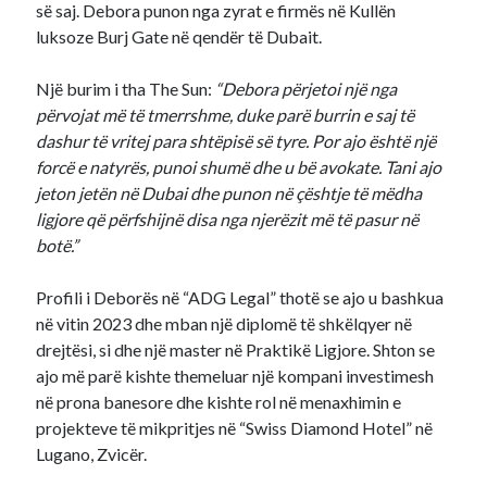
së saj. Debora punon nga zyrat e firmës në Kullën
luksoze Burj Gate në qendër të Dubait.
Një burim i tha The Sun:
“Debora përjetoi një nga
përvojat më të tmerrshme, duke parë burrin e saj të
dashur të vritej para shtëpisë së tyre. Por ajo është një
forcë e natyrës, punoi shumë dhe u bë avokate. Tani ajo
jeton jetën në Dubai dhe punon në çështje të mëdha
ligjore që përfshijnë disa nga njerëzit më të pasur në
botë.”
Profili i Deborës në “ADG Legal” thotë se ajo u bashkua
në vitin 2023 dhe mban një diplomë të shkëlqyer në
drejtësi, si dhe një master në Praktikë Ligjore. Shton se
ajo më parë kishte themeluar një kompani investimesh
në prona banesore dhe kishte rol në menaxhimin e
projekteve të mikpritjes në “Swiss Diamond Hotel” në
Lugano, Zvicër.