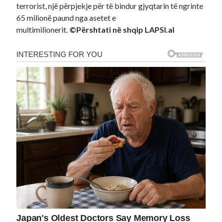
terrorist, një përpjekje për të bindur gjyqtarin të ngrinte
65 milionë paund nga asetet e
multimilionerit.
©Përshtati në shqip LAPSI.al