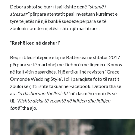
Debora shtoi se burri i saj kishte qenë
“shumë i
stresuar”
përpara atentatit pasi investuan kursimet e
tyre të jetës në një bankë suedeze përpara se të
zbulonin se ndërmjetësi ishte një mashtrues.
“Rashë keq në dashuri”
Beqiri bleu shtëpinë e tij në Battersea në shtator 2017
përpara se të martohej me Deborën në liqenin e Komos
në Itali vitin pasardhës. Një artikull në revistën “Grace
Ormonde Wedding Style”, i cili paraqiste foto të rastit,
zbuloi se çifti ishte takuar në Facebook. Debora tha se
ata
“u dashuruan thellësisht”
në dasmën e motrës së
tij.
“Kishte diçka të veçantë në lidhjen dhe lidhjen
tonë”,
tha ajo.