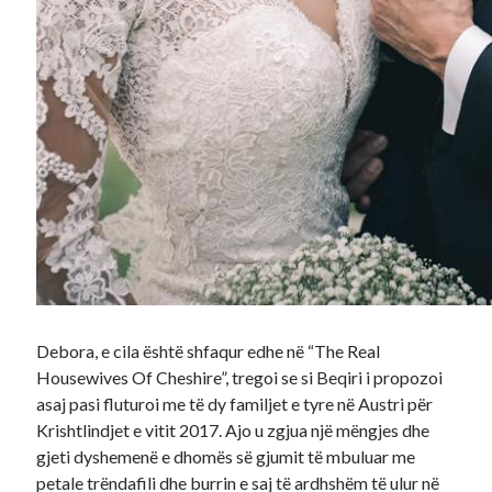
Debora, e cila është shfaqur edhe në “The Real
Housewives Of Cheshire”, tregoi se si Beqiri i propozoi
asaj pasi fluturoi me të dy familjet e tyre në Austri për
Krishtlindjet e vitit 2017. Ajo u zgjua një mëngjes dhe
gjeti dyshemenë e dhomës së gjumit të mbuluar me
petale trëndafili dhe burrin e saj të ardhshëm të ulur në