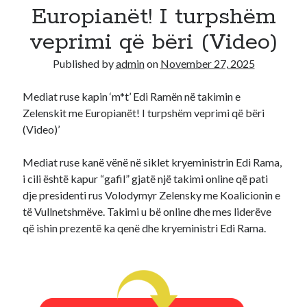
Europianët! I turpshëm
Recent Comments
veprimi që bëri (Video)
A WordPress Commenter
on
Hello world!
Published by
admin
on
November 27, 2025
Mediat ruse kapin ‘m*t’ Edi Ramën në takimin e
Zelenskit me Europianët! I turpshëm veprimi që bëri
(Video)’
Mediat ruse kanë vënë në siklet kryeministrin Edi Rama,
i cili është kapur “gafil” gjatë një takimi online që pati
dje presidenti rus Volodymyr Zelensky me Koalicionin e
të Vullnetshmëve. Takimi u bë online dhe mes liderëve
që ishin prezentë ka qenë dhe kryeministri Edi Rama.