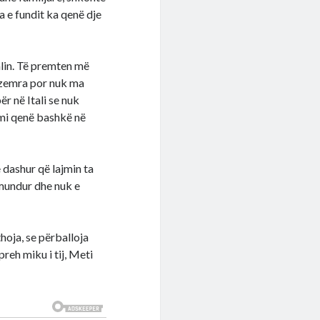
a e fundit ka qenë dje
alin. Të premten më
 zemra por nuk ma
r në Itali se nuk
mi qenë bashkë në
 dashur që lajmin ta
amundur dhe nuk e
thoja, se përballoja
reh miku i tij, Meti