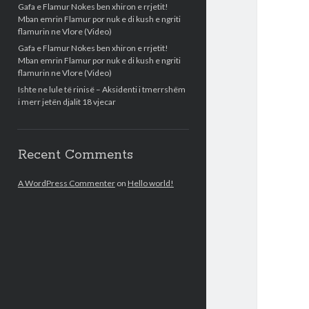
Gafa e Flamur Nokes ben xhiron e rrjetit!
Mban emrin Flamur por nuk e di kush e ngriti
flamurin ne Vlore (Video)
Gafa e Flamur Nokes ben xhiron e rrjetit!
Mban emrin Flamur por nuk e di kush e ngriti
flamurin ne Vlore (Video)
Ishte ne lule të rinisë – Aksidenti i tmerrshëm
i merr jetën djalit 18 vjecar
Recent Comments
A WordPress Commenter
on
Hello world!