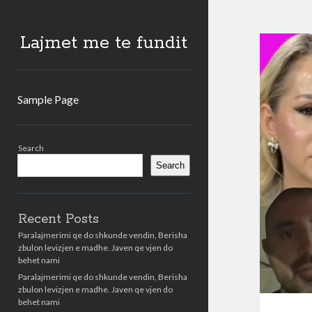
Lajmet me te fundit
Sample Page
Sidebar
Search
Search
Recent Posts
Paralajmerimi qe do shkunde vendin, Berisha
zbulon levizjen e madhe. Javen qe vjen do
behet nami
Paralajmerimi qe do shkunde vendin, Berisha
zbulon levizjen e madhe. Javen qe vjen do
behet nami