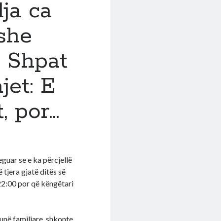
ja ca
she
i Shpat
jet: E
, por…
guar se e ka përcjellë
 tjera gjatë ditës së
 22:00 por që këngëtari
unë familjare, shkonte