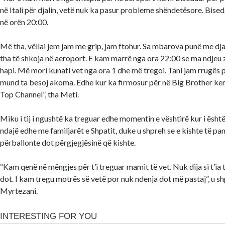
në Itali për djalin, vetë nuk ka pasur probleme shëndetësore. Bised
në orën 20:00.
Më tha, vëllai jem jam me grip, jam ftohur. Sa mbarova punë me dj
tha të shkoja në aeroport. E kam marrë nga ora 22:00 se ma ndjeu
hapi. Më mori kunati vet nga ora 1 dhe më tregoi. Tani jam rrugës pë
mund ta besoj akoma. Edhe kur ka firmosur për në Big Brother ke
Top Channel”, tha Meti.
Miku i tij i ngushtë ka treguar edhe momentin e vështirë kur i është
ndajë edhe me familjarët e Shpatit, duke u shpreh se e kishte të p
përballonte dot përgjegjësinë që kishte.
“Kam qenë në mëngjes për t’i treguar mamit të vet. Nuk dija si t’ia 
dot. I kam tregu motrës së vetë por nuk ndenja dot më pastaj”, u shp
Myrtezani.