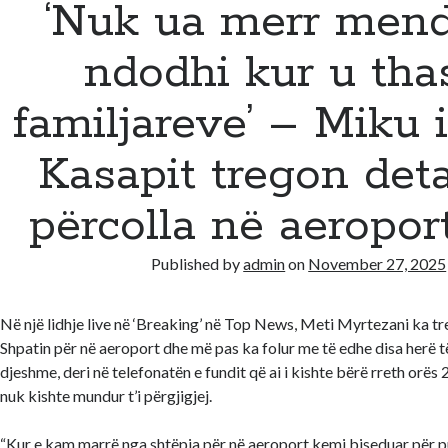
‘Nuk ua merr mend
ndodhi kur u tha
familjareve’ – Miku 
Kasapit tregon deta
përcolla në aeroport
Published by
admin
on
November 27, 2025
Në një lidhje live në ‘Breaking’ në Top News, Meti Myrtezani ka tre
Shpatin për në aeroport dhe më pas ka folur me të edhe disa herë të
djeshme, deri në telefonatën e fundit që ai i kishte bërë rreth orës
nuk kishte mundur t’i përgjigjej.
“Kur e kam marrë nga shtëpia për në aeroport kemi biseduar për p