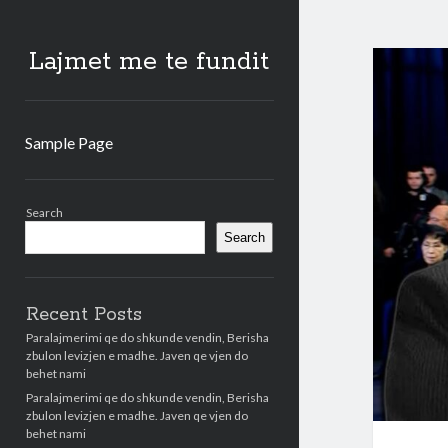
Lajmet me te fundit
Sample Page
Sidebar
Search
Search
Recent Posts
Paralajmerimi qe do shkunde vendin, Berisha
zbulon levizjen e madhe. Javen qe vjen do
behet nami
Paralajmerimi qe do shkunde vendin, Berisha
zbulon levizjen e madhe. Javen qe vjen do
behet nami