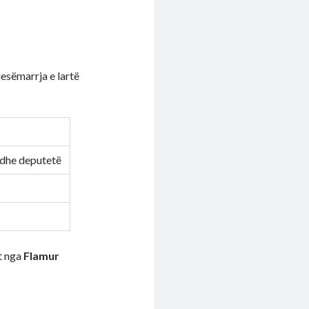
esëmarrja e lartë
a dhe deputetë
t nga
Flamur