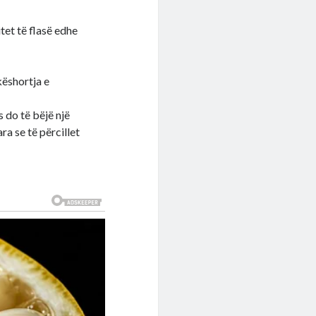
et të flasë edhe
këshortja e
 do të bëjë një
ara se të përcillet