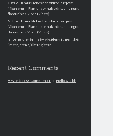
Gafa e Flamur Nokes ben xhiron e rrjetit!
Mban emrin Flamur por nuk e di kush e ngriti
flamurin ne Vlore (Video)
Gafa e Flamur Nokes ben xhiron e rrjetit!
Mban emrin Flamur por nuk e di kush e ngriti
flamurin ne Vlore (Video)
Ishte ne lule të rinisë – Aksidenti i tmerrshëm
i merr jetën djalit 18 vjecar
Recent Comments
A WordPress Commenter
on
Hello world!