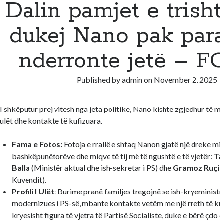
Dalin pamjet e trisht
dukej Nano pak para
nderronte jetë – 
Published by
admin
on
November 2, 2025
I shkëputur prej vitesh nga jeta politike, Nano kishte zgjedhur të m
ulët dhe kontakte të kufizuara.
Fama e Fotos:
Fotoja e rrallë e shfaq Nanon gjatë një dreke m
bashkëpunëtorëve dhe miqve të tij më të ngushtë e të vjetër:
T
Balla
(Ministër aktual dhe ish-sekretar i PS) dhe
Gramoz Ruçi
Kuvendit).
Profili I Ulët:
Burime pranë familjes tregojnë se ish-kryeministri
modernizues i PS-së, mbante kontakte vetëm me një rreth të k
kryesisht figura të vjetra të Partisë Socialiste, duke e bërë çdo d