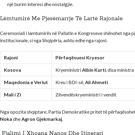
një burim interesi dhe nostalgjie.
Lëmtumirë Me Pjesëmarrje Të Lartë Rajonale
Ceremoniali i lamtumirës në Pallatin e Kongreseve shënohet nga pj
institucionale, si nga Shqipëria, ashtu edhe nga rajoni.
Rajoni
Përfaqësuesi Kryesor
Kosova
Kryeministri
Albin Kurti
, disa ministr
Maqedonia e Veriut
Kreu i BDI-së,
Ali Ahmeti
Mali i Zi
Zëvendëskryeministri i vendit
Nga opozita shqiptare, Partia Demokratike pritet të përfaqësohe
Noka
dhe
Agron Gjekmarkaj
.
Fjalimi I Xhoana Nanos Dhe Itinerari