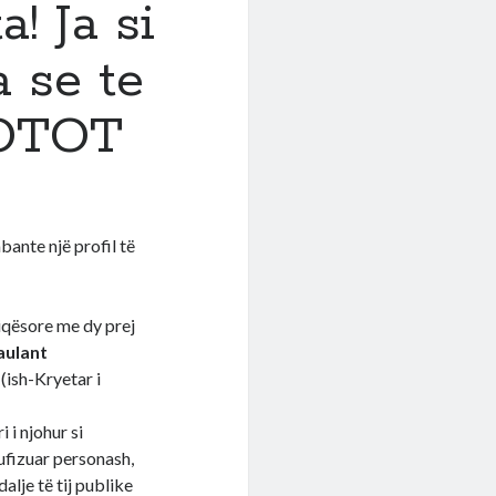
a! Ja si
 se te
FOTOT
bante një profil të
iqësore me dy prej
aulant
(ish-Kryetar i
 i njohur si
ufizuar personash,
alje të tij publike