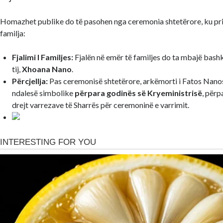
Homazhet publike do të pasohen nga ceremonia shtetërore, ku prit
familja:
Fjalimi I Familjes:
Fjalën në emër të familjes do ta mbajë bash
tij,
Xhoana Nano
.
Përcjellja:
Pas ceremonisë shtetërore, arkëmorti i Fatos Nanos
ndalesë simbolike
përpara godinës së Kryeministrisë
, përp
drejt varrezave të Sharrës për ceremoninë e varrimit.