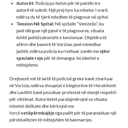
Autorët:
Policia po heton për të paktën tre
autorë të sulmit. Një prej tyre ka mbetur i vrarë,
ndërsa dy të tjerë ndodhen të plagosur në spital.
Tension Në Spital:
Në spitalin “Venizelio”, ku
janë dërguar një pjesë e të plagosurve, situata
është jashtëzakonisht e tensionuar. Dhjetëra të
afërm dhe banorë të Vorizias janë mbledhur
jashtë, ndërsa policia ka rrethuar zonën me
njësi
speciale roje
për të shmangur incidentet e
mëtejshme.
Drejtuesit më të lartë të policisë greke kanë zbarkuar
në Vorizia, ndërsa shoqatat e blegtorëve të Heraklionit
dhe Lasithit kanë pezulluar protestat në shenjë respekti
për viktimat. Autoritetet paralajmërojnë se situata
mbetet delikate dhe kërkojnë me
forcë
vetëpërmbajtje
nga palët për të parandaluar një
përshkallëzim të mëtejshëm të hakmarrjes.