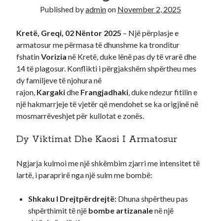
Published by
admin
on
November 2, 2025
Recent Comments
Kretë, Greqi, 02 Nëntor 2025
– Një përplasje e
A WordPress Commenter
on
Hello world!
armatosur me përmasa të dhunshme ka tronditur
fshatin
Vorizia
në Kretë, duke lënë pas dy të vrarë dhe
14 të plagosur. Konflikti i përgjakshëm shpërtheu mes
dy familjeve të njohura në
rajon,
Kargaki
dhe
Frangjadhaki
, duke ndezur fitilin e
një hakmarrjeje të vjetër që mendohet se ka origjinë në
mosmarrëveshjet për kullotat e zonës.
Dy Viktimat Dhe Kaosi I Armatosur
Ngjarja kulmoi me një shkëmbim zjarri me intensitet të
lartë, i paraprirë nga një sulm me bombë:
Shkaku I Drejtpërdrejtë:
Dhuna shpërtheu pas
shpërthimit të një
bombe artizanale
në një