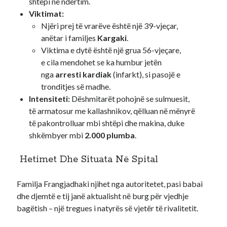
shtëpi në ndërtim.
Viktimat:
Njëri prej të vrarëve është një 39-vjeçar,
anëtar i familjes
Kargaki
.
Viktima e dytë është një grua 56-vjeçare,
e cila mendohet se ka humbur jetën
nga
arresti kardiak
(infarkt), si pasojë e
tronditjes së madhe.
Intensiteti:
Dëshmitarët pohojnë se sulmuesit,
të armatosur me kallashnikov, qëlluan në mënyrë
të pakontrolluar mbi shtëpi dhe makina, duke
shkëmbyer mbi
2.000 plumba
.
Hetimet Dhe Situata Në Spital
Familja Frangjadhaki njihet nga autoritetet, pasi babai
dhe djemtë e tij janë aktualisht në burg për vjedhje
bagëtish – një tregues i natyrës së vjetër të rivalitetit.