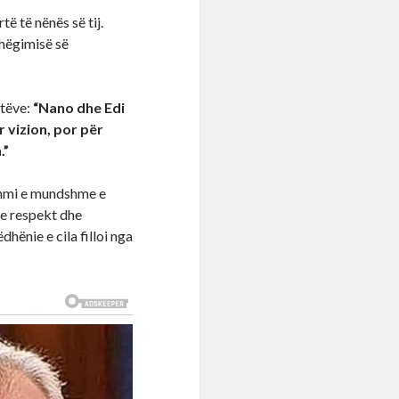
të të nënës së tij.
shëgimisë së
stëve:
“Nano dhe Edi
 vizion, por për
.”
dëshmi e mundshme e
e respekt dhe
hënie e cila filloi nga