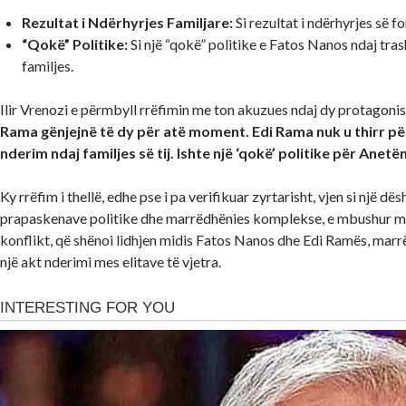
Rezultat i Ndërhyrjes Familjare:
Si rezultat i ndërhyrjes së for
“Qokë” Politike:
Si një “qokë” politike e Fatos Nanos ndaj tra
familjes.
Ilir Vrenozi e përmbyll rrëfimin me ton akuzues ndaj dy protagoni
Rama gënjejnë të dy për atë moment. Edi Rama nuk u thirr për
nderim ndaj familjes së tij. Ishte një ‘qokë’ politike për Anetën
Ky rrëfim i thellë, edhe pse i pa verifikuar zyrtarisht, vjen si një 
prapaskenave politike dhe marrëdhënies komplekse, e mbushur m
konflikt, që shënoi lidhjen midis Fatos Nanos dhe Edi Ramës, marrëd
një akt nderimi mes elitave të vjetra.