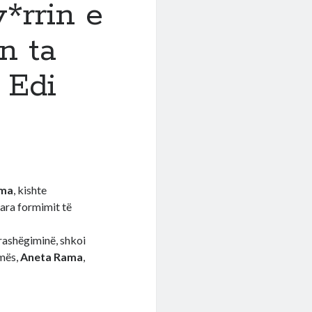
*rrin e
n ta
 Edi
ama
, kishte
para formimit të
rashëgiminë, shkoi
amës,
Aneta Rama
,