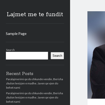
Lajmet me te fundit
Sample Page
Sidebar
Search
Search
Recent Posts
Paralajmerimi qe do shkunde vendin, Berisha
zbulon levizjen e madhe. Javen qe vjen do
behet nami
Paralajmerimi qe do shkunde vendin, Berisha
zbulon levizjen e madhe. Javen qe vjen do
behet nami