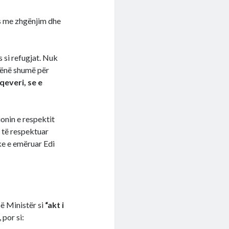
s me zhgënjim dhe
s si refugjat. Nuk
hënë shumë për
qeveri, se e
onin e respektit
 të respektuar
ke e emëruar Edi
bë Ministër si
“akt i
, por si: