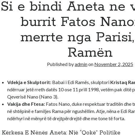
Si e bindi Aneta ne v
burrit Fatos Nano
merrte nga Parisi,
Ramën
Published by
admin
on
November 2, 2025
Vdekja e Skulptorit:
Babai i Edi Ramës, skulptori
Kristaq R
ndërruar jetë rreth datës 10 ose 11 prill 1998, vetëm pak ditë 
Qeverisë Nano (Nano 3).
Vakija dhe Ftesa:
Fatos Nano, duke respektuar traditën dhe t
në shtëpinë e familjes Rama për ngushëllim. Atje, nëna e Edi R
ndërhyri në mënyrë të drejtpërdrejtë dhe me tone të forta.
️ Kërkesa E Nënës Aneta: Një “Qokë” Politike