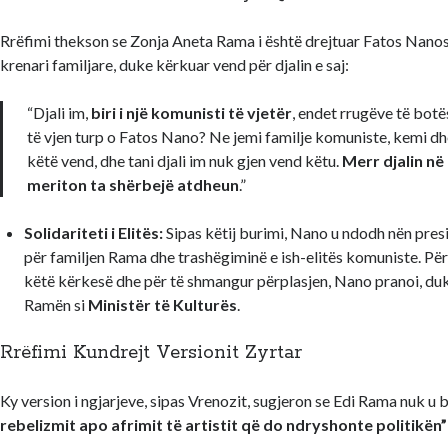
Rrëfimi thekson se Zonja Aneta Rama i është drejtuar Fatos Nano
krenari familjare, duke kërkuar vend për djalin e saj:
“Djali im,
biri i një komunisti të vjetër
, endet rrugëve të botë
të vjen turp o Fatos Nano? Ne jemi familje komuniste, kemi d
këtë vend, dhe tani djali im nuk gjen vend këtu.
Merr djalin në 
meriton ta shërbejë atdheun
.”
Solidariteti i Elitës:
Sipas këtij burimi, Nano u ndodh nën presi
për familjen Rama dhe trashëgiminë e ish-elitës komuniste. Për
këtë kërkesë dhe për të shmangur përplasjen, Nano pranoi, du
Ramën si
Ministër të Kulturës
.
Rrëfimi Kundrejt Versionit Zyrtar
Ky version i ngjarjeve, sipas Vrenozit, sugjeron se Edi Rama nuk u 
rebelizmit apo afrimit të artistit që do ndryshonte politikën”