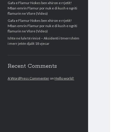
Gafa e Flamur Nokes ben xhiron e rrjetit!
Mban emrin Flamur por nuk e di kush e ngriti
flamurin ne Vlore (Video)
Gafa e Flamur Nokes ben xhiron e rrjetit!
Mban emrin Flamur por nuk e di kush e ngriti
flamurin ne Vlore (Video)
Ishte ne lule të rinisë – Aksidenti i tmerrshëm
i merr jetën djalit 18 vjecar
Recent Comments
A WordPress Commenter
on
Hello world!