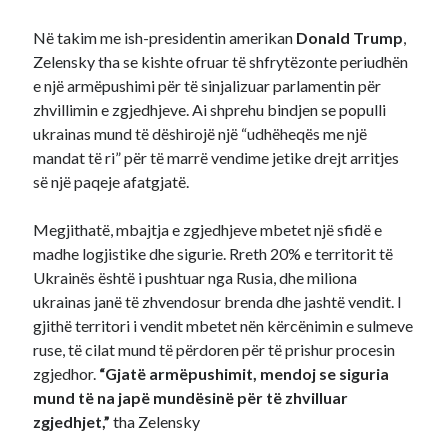
Në takim me ish-presidentin amerikan
Donald Trump
,
Zelensky tha se kishte ofruar të shfrytëzonte periudhën
e një armëpushimi për të sinjalizuar parlamentin për
zhvillimin e zgjedhjeve. Ai shprehu bindjen se populli
ukrainas mund të dëshirojë një “udhëheqës me një
mandat të ri” për të marrë vendime jetike drejt arritjes
së një paqeje afatgjatë.
Megjithatë, mbajtja e zgjedhjeve mbetet një sfidë e
madhe logjistike dhe sigurie. Rreth 20% e territorit të
Ukrainës është i pushtuar nga Rusia, dhe miliona
ukrainas janë të zhvendosur brenda dhe jashtë vendit. I
gjithë territori i vendit mbetet nën kërcënimin e sulmeve
ruse, të cilat mund të përdoren për të prishur procesin
zgjedhor.
“Gjatë armëpushimit, mendoj se siguria
mund të na japë mundësinë për të zhvilluar
zgjedhjet,”
tha Zelensky