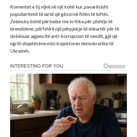
Komentet e tij vijnë në një kohë kur, pavarësisht
popullaritetit të lartë që gëzoi në fillim të luftës,
Zelensky është përballur me kritika për çështje të
brendshme, përfshirë një përpjekje të shkurtër për të
dobësuar agjencitë anti-korrupsion të vendit, gjë që
ngriti shqetësime mbi trajektoren demokratike të
Ukrainës.