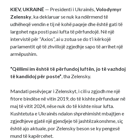
KIEV, UKRAINË
— Presidenti i Ukrainës,
Volodymyr
Recent Comments
Zelensky
, ka deklaruar se nuk ka ndërmend të
A WordPress Commenter
on
Hello world!
udhëheqë vendin e tij në kohë paqeje dhe është gati të
largohet nga posti pasi lufta të përfundojë. Në një
intervistë për “Axios”, ai u zotua se do t’i kërkojë
parlamentit që të zhvillojë zgjedhje sapo të arrihet një
armëpushim.
“Qëllimi im është të përfundoj luftën, jo të vazhdoj
të kandidoj për poste”
, tha Zelensky.
Mandati pesëvjeçar i Zelenskyt, i cili u zgjodh me një
fitore bindëse në vitin 2019, do të kishte përfunduar në
maj të vitit 2024, nëse nuk do të kishte nisur lufta.
Kushtetuta e Ukrainës ndalon shprehimisht mbajtjen e
zgjedhjeve gjatë një gjendjeje të jashtëzakonshme, siç
është ajo aktuale, por Zelensky beson se ky pengesë
mund të kapërcehet.