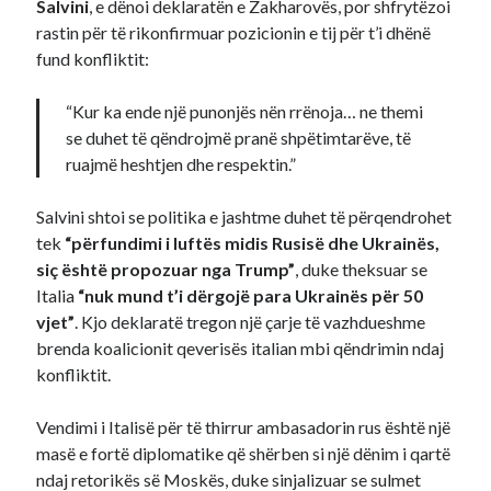
Salvini
, e dënoi deklaratën e Zakharovës, por shfrytëzoi
rastin për të rikonfirmuar pozicionin e tij për t’i dhënë
fund konfliktit:
“Kur ka ende një punonjës nën rrënoja… ne themi
se duhet të qëndrojmë pranë shpëtimtarëve, të
ruajmë heshtjen dhe respektin.”
Salvini shtoi se politika e jashtme duhet të përqendrohet
tek
“përfundimi i luftës midis Rusisë dhe Ukrainës,
siç është propozuar nga Trump”
, duke theksuar se
Italia
“nuk mund t’i dërgojë para Ukrainës për 50
vjet”
. Kjo deklaratë tregon një çarje të vazhdueshme
brenda koalicionit qeverisës italian mbi qëndrimin ndaj
konfliktit.
Vendimi i Italisë për të thirrur ambasadorin rus është një
masë e fortë diplomatike që shërben si një dënim i qartë
ndaj retorikës së Moskës, duke sinjalizuar se sulmet