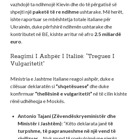
vazhdojë ta ndihmojë Kievin dhe do të përgatisë së
shpejti një
paketë të re ndihme
ushtarake. Më herët,
ishte raportuar se mbështetja totale italiane për
Ukrainën, duke përfshirë ndihmën ushtarake dhe
kontributet në BE, kishte arritur në afro
2.5 miliardë
euro
.
Reagimi I Ashpër I Italisë: “Tregues I
Vulgaritetit”
Ministria e Jashtme Italiane reagoi ashpër, duke e
cilësuar deklaratën si
“shqetësuese”
dhe duke
konfirmuar
“thellësinë e vulgaritetit”
në të cilin kishte
rënë udhëheqja e Moskës.
Antonio Tajani (Zëvendëskryeministër dhe
Ministër i Jashtëm):
“Këto deklarata janë
të
turpshme, të papranueshme në një vend të
civilizuar
… Nuk mund të spekulojmë me njerëz