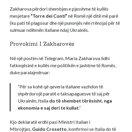
Zakharova përdori shembjen e pjesshme të kullës
Recent Comments
mesjetare
“Torre dei Conti”
në Romë një ditë më parë
A WordPress Commenter
on
Hello world!
(ku pati të plagosur dhe një punonjës nën rrënoja) për të
sulmuar ndihmën italiane ndaj Ukrainës.
Provokimi I Zakharovës
Në një postim në Telegram, Maria Zakharova lidhi
fatkeqësinë e kullës me politikën e jashtme të Romës,
duke paralajmëruar:
“Për sa kohë që qeveria italiane vazhdon të
shpërdorojë paratë e taksapaguesve të saj për
Ukrainën, Italia
do të shembet tërësisht, nga
ekonomia e saj deri te kullat
.”
Kjo deklaratë erdhi pasi Ministri Italian i
Mbrojtjes,
Guido Crosetto
, konfirmoi se Italia do të