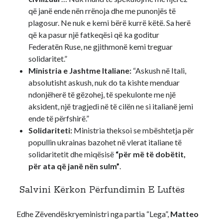
që janë ende nën rrënoja dhe me punonjës të
plagosur. Ne nuk e kemi bërë kurrë këtë. Sa herë
që ka pasur një fatkeqësi që ka goditur
Federatën Ruse, ne gjithmonë kemi treguar
solidaritet.”
Ministria e Jashtme Italiane:
“Askush në Itali,
absolutisht askush, nuk do ta kishte menduar
ndonjëherë të gëzohej, të spekulonte me një
aksident, një tragjedi në të cilën ne si italianë jemi
ende të përfshirë.”
Solidariteti:
Ministria theksoi se mbështetja për
popullin ukrainas bazohet në vlerat italiane të
solidaritetit dhe miqësisë
“për më të dobëtit,
për ata që janë nën sulm”
.
️ Salvini Kërkon Përfundimin E Luftës
Edhe Zëvendëskryeministri nga partia “Lega”,
Matteo