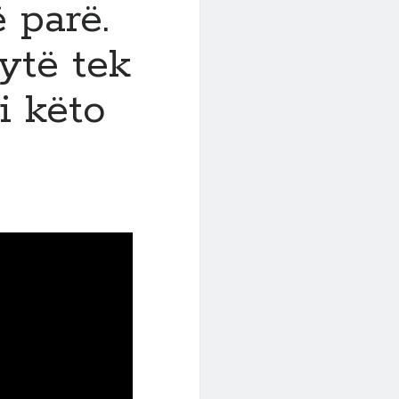
 parë.
sytë tek
i këto