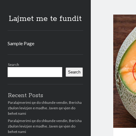
Lajmet me te fundit
Sample Page
Sidebar
Search
Search
Recent Posts
Paralajmerimi qe do shkunde vendin, Berisha
zbulon levizjen e madhe. Javen qe vjen do
behet nami
Paralajmerimi qe do shkunde vendin, Berisha
zbulon levizjen e madhe. Javen qe vjen do
behet nami