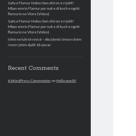
Gafa e Flamur Nokes ben xhiron e rrjetit!
Mban emrin Flamur por nuk e di kush e ngriti
flamurin ne Vlore (Video)
Gafa e Flamur Nokes ben xhiron e rrjetit!
Mban emrin Flamur por nuk e di kush e ngriti
flamurin ne Vlore (Video)
Ishte ne lule të rinisë – Aksidenti i tmerrshëm
i merr jetën djalit 18 vjecar
Recent Comments
A WordPress Commenter
on
Hello world!