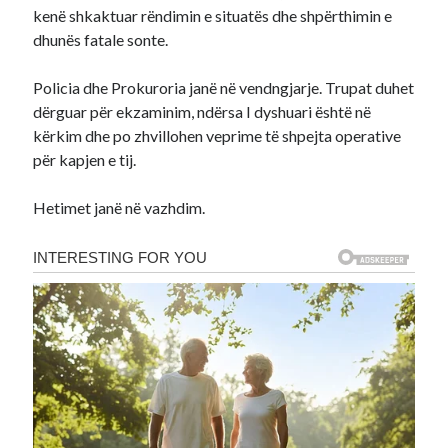
kenë shkaktuar rëndimin e situatës dhe shpërthimin e
dhunës fatale sonte.
Policia dhe Prokuroria janë në vendngjarje. Trupat duhet
dërguar për ekzaminim, ndërsa I dyshuari është në
kërkim dhe po zhvillohen veprime të shpejta operative
për kapjen e tij.
Hetimet janë në vazhdim.