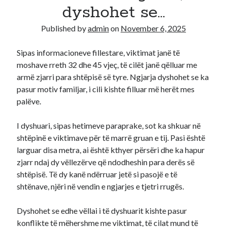
dyshohet se…
Recent Comments
Published by
admin
on
November 6, 2025
A WordPress Commenter
on
Hello world!
Sipas informacioneve fillestare, viktimat janë të
moshave rreth 32 dhe 45 vjeç, të cilët janë qëlluar me
armë zjarri para shtëpisë së tyre. Ngjarja dyshohet se ka
pasur motiv familjar, i cili kishte filluar më herët mes
palëve.
I dyshuari, sipas hetimeve paraprake, sot ka shkuar në
shtëpinë e viktimave për të marrë gruan e tij. Pasi është
larguar disa metra, ai është kthyer përsëri dhe ka hapur
zjarr ndaj dy vëllezërve që ndodheshin para derës së
shtëpisë. Të dy kanë ndërruar jetë si pasojë e të
shtënave, njëri në vendin e ngjarjes e tjetri rrugës.
Dyshohet se edhe vëllai i të dyshuarit kishte pasur
konflikte të mëhershme me viktimat, të cilat mund të