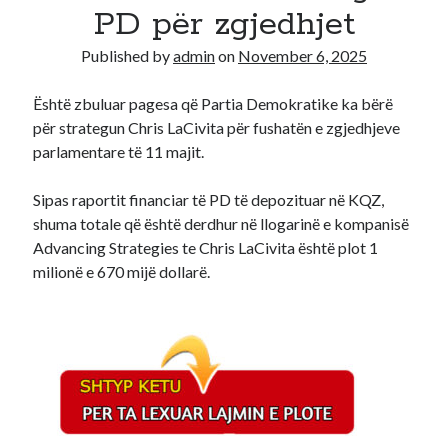
PD për zgjedhjet
Recent Comments
Published by
admin
on
November 6, 2025
A WordPress Commenter
on
Hello world!
Është zbuluar pagesa që Partia Demokratike ka bërë
për strategun Chris LaCivita për fushatën e zgjedhjeve
parlamentare të 11 majit.
Sipas raportit financiar të PD të depozituar në KQZ,
shuma totale që është derdhur në llogarinë e kompanisë
Advancing Strategies te Chris LaCivita është plot 1
milionë e 670 mijë dollarë.