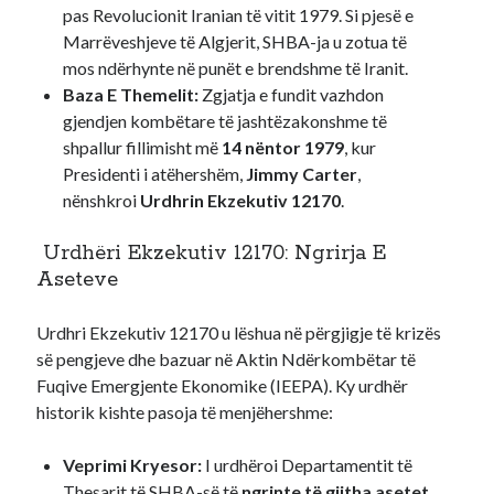
pas Revolucionit Iranian të vitit 1979. Si pjesë e
Marrëveshjeve të Algjerit, SHBA-ja u zotua të
mos ndërhynte në punët e brendshme të Iranit.
Baza E Themelit:
Zgjatja e fundit vazhdon
gjendjen kombëtare të jashtëzakonshme të
shpallur fillimisht më
14 nëntor 1979
, kur
Presidenti i atëhershëm,
Jimmy Carter
,
nënshkroi
Urdhrin Ekzekutiv 12170
.
Urdhëri Ekzekutiv 12170: Ngrirja E
Aseteve
Urdhri Ekzekutiv 12170 u lëshua në përgjigje të krizës
së pengjeve dhe bazuar në Aktin Ndërkombëtar të
Fuqive Emergjente Ekonomike (IEEPA). Ky urdhër
historik kishte pasoja të menjëhershme:
Veprimi Kryesor:
I urdhëroi Departamentit të
Thesarit të SHBA-së të
ngrinte të gjitha asetet