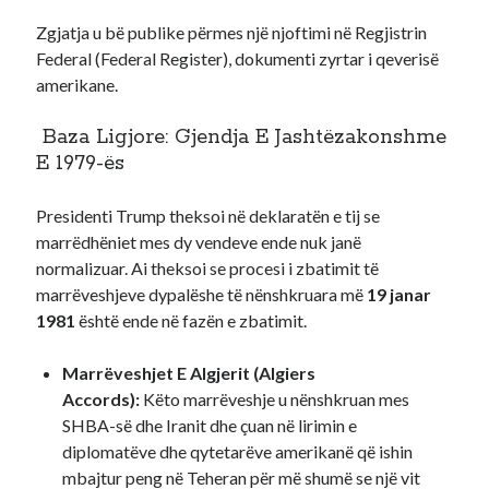
Zgjatja u bë publike përmes një njoftimi në Regjistrin
Recent Comments
Federal (Federal Register), dokumenti zyrtar i qeverisë
A WordPress Commenter
on
Hello world!
amerikane.
Baza Ligjore: Gjendja E Jashtëzakonshme
E 1979-ës
Presidenti Trump theksoi në deklaratën e tij se
marrëdhëniet mes dy vendeve ende nuk janë
normalizuar. Ai theksoi se procesi i zbatimit të
marrëveshjeve dypalëshe të nënshkruara më
19 janar
1981
është ende në fazën e zbatimit.
Marrëveshjet E Algjerit (Algiers
Accords):
Këto marrëveshje u nënshkruan mes
SHBA-së dhe Iranit dhe çuan në lirimin e
diplomatëve dhe qytetarëve amerikanë që ishin
mbajtur peng në Teheran për më shumë se një vit