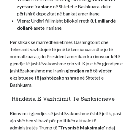
zyrtare iraniane
në Shtetet e Bashkuara, duke
përfshirë depozitat në bankat amerikane.
Vlera:
Urdhri fillimisht bllokoi rreth
8.1 miliardë
dollarë
asete iraniane.
Për shkak se marrëdhëniet mes Uashingtonit dhe
Teheranit vazhdojnë të jenë të tensionuara dhe jo të
normalizuara, çdo President amerikan ka rinovuar këtë
gjendje të jashtëzakonshme çdo vit. Kjo e bën gjendjen e
jashtëzakonshme me Iranin
gjendjen më të vjetër
ekzistuese të jashtëzakonshme
në Shtetet e
Bashkuara.
Rëndësia E Vazhdimit Të Sanksioneve
Rinovimi i gjendjes së jashtëzakonshme është jetik, pasi
ajo shërben si bazë për politikën aktuale të
administratës Trump të
“Trysnisë Maksimale”
ndaj