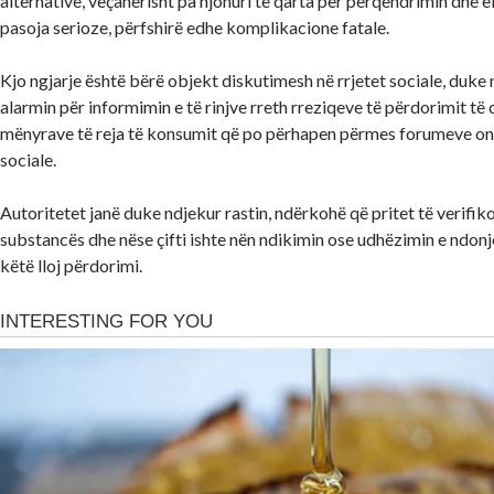
alternative, veçanërisht pa njohuri të qarta për përqendrimin dhe e
pasoja serioze, përfshirë edhe komplikacione fatale.
Kjo ngjarje është bërë objekt diskutimesh në rrjetet sociale, duke 
alarmin për informimin e të rinjve rreth rreziqeve të përdorimit të
mënyrave të reja të konsumit që po përhapen përmes forumeve onl
sociale.
Autoritetet janë duke ndjekur rastin, ndërkohë që pritet të verifiko
substancës dhe nëse çifti ishte nën ndikimin ose udhëzimin e ndonj
këtë lloj përdorimi.