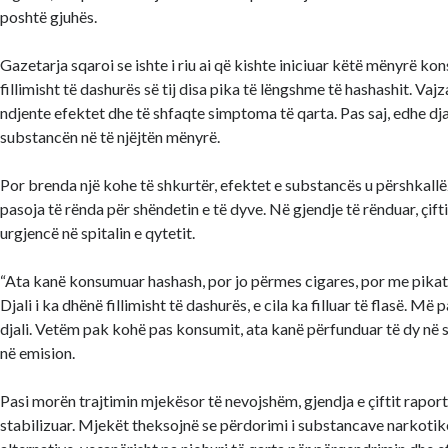
poshtë gjuhës.
Gazetarja sqaroi se ishte i riu ai që kishte iniciuar këtë mënyrë kon
fillimisht të dashurës së tij disa pika të lëngshme të hashashit. Vajza 
ndjente efektet dhe të shfaqte simptoma të qarta. Pas saj, edhe dj
substancën në të njëjtën mënyrë.
Por brenda një kohe të shkurtër, efektet e substancës u përshkallë
pasoja të rënda për shëndetin e të dyve. Në gjendje të rënduar, çif
urgjencë në spitalin e qytetit.
“Ata kanë konsumuar hashash, por jo përmes cigares, por me pikat
Djali i ka dhënë fillimisht të dashurës, e cila ka filluar të flasë. 
djali. Vetëm pak kohë pas konsumit, ata kanë përfunduar të dy në sp
në emision.
Pasi morën trajtimin mjekësor të nevojshëm, gjendja e çiftit rapor
stabilizuar. Mjekët theksojnë se përdorimi i substancave narkotike