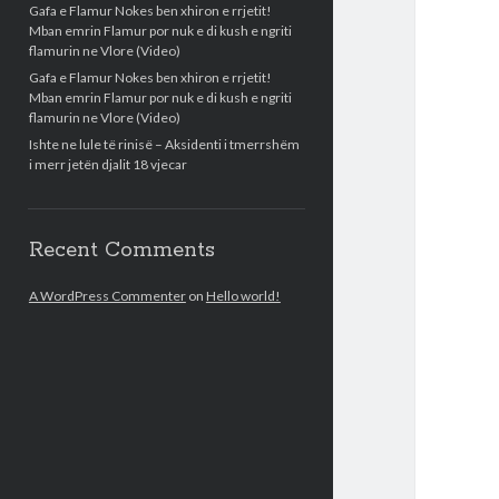
Gafa e Flamur Nokes ben xhiron e rrjetit!
Mban emrin Flamur por nuk e di kush e ngriti
flamurin ne Vlore (Video)
Gafa e Flamur Nokes ben xhiron e rrjetit!
Mban emrin Flamur por nuk e di kush e ngriti
flamurin ne Vlore (Video)
Ishte ne lule të rinisë – Aksidenti i tmerrshëm
i merr jetën djalit 18 vjecar
Recent Comments
A WordPress Commenter
on
Hello world!