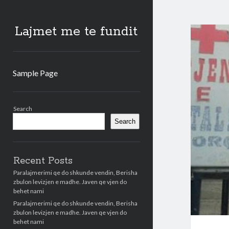
Lajmet me te fundit
Sample Page
Sidebar
Search
Search
Recent Posts
Paralajmerimi qe do shkunde vendin, Berisha
zbulon levizjen e madhe. Javen qe vjen do
behet nami
Paralajmerimi qe do shkunde vendin, Berisha
zbulon levizjen e madhe. Javen qe vjen do
behet nami