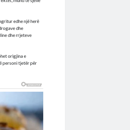
fektet, mund të sjellë
ngritur edhe një herë
 drogave dhe
ine dhe rrjeteve
het origjina e
ë personi tjetër për