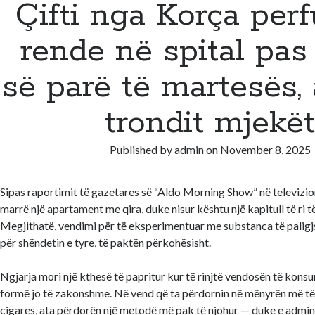
Çifti nga Korça per
rende në spital pas
së parë të martesës, 
trondit mjekë
Published by
admin
on
November 8, 2025
Sipas raportimit të gazetares së “Aldo Morning Show” në televizioni
marrë një apartament me qira, duke nisur kështu një kapitull të ri të
Megjithatë, vendimi për të eksperimentuar me substanca të paligj
për shëndetin e tyre, të paktën përkohësisht.
Ngjarja mori një kthesë të papritur kur të rinjtë vendosën të kons
formë jo të zakonshme. Në vend që ta përdornin në mënyrën më t
cigares, ata përdorën një metodë më pak të njohur — duke e admin