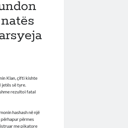
fundon
 natës
arsyeja
t
n Klan, çifti kishte
 jetës së tyre.
shme rezultoi fatal
umonin hashash në një
ë përhapur përmes
istruar me pikatore