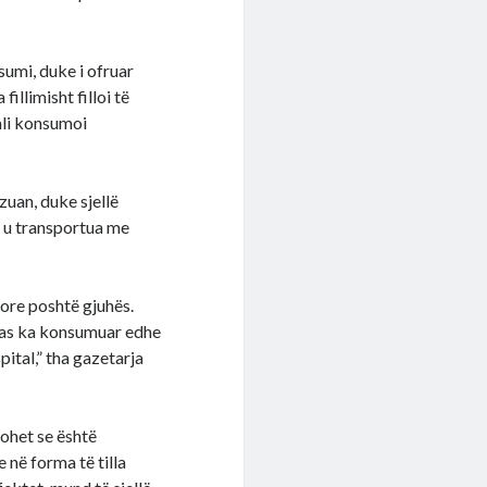
sumi, duke i ofruar
fillimisht filloi të
ali konsumoi
zuan, duke sjellë
ti u transportua me
ore poshtë gjuhës.
Më pas ka konsumuar edhe
ital,” tha gazetarja
tohet se është
 në forma të tilla