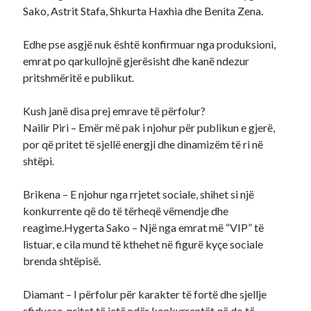
Sako, Astrit Stafa, Shkurta Haxhia dhe Benita Zena.
Edhe pse asgjë nuk është konfirmuar nga produksioni,
emrat po qarkullojnë gjerësisht dhe kanë ndezur
pritshmëritë e publikut.
Kush janë disa prej emrave të përfolur?
Nailir Piri – Emër më pak i njohur për publikun e gjerë,
por që pritet të sjellë energji dhe dinamizëm të ri në
shtëpi.
Brikena – E njohur nga rrjetet sociale, shihet si një
konkurrente që do të tërheqë vëmendje dhe
reagime.Hygerta Sako – Një nga emrat më “VIP” të
listuar, e cila mund të kthehet në figurë kyçe sociale
brenda shtëpisë.
Diamant – I përfolur për karakter të fortë dhe sjellje
sfiduese, pritet të jetë ndër konkurrentët që do të