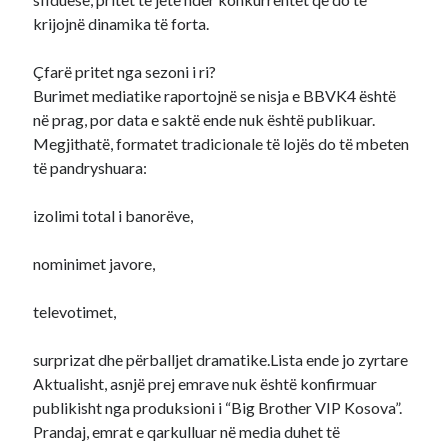
krijojnë dinamika të forta.
Çfarë pritet nga sezoni i ri?
Burimet mediatike raportojnë se nisja e BBVK4 është
në prag, por data e saktë ende nuk është publikuar.
Megjithatë, formatet tradicionale të lojës do të mbeten
të pandryshuara:
izolimi total i banorëve,
nominimet javore,
televotimet,
surprizat dhe përballjet dramatike.Lista ende jo zyrtare
Aktualisht, asnjë prej emrave nuk është konfirmuar
publikisht nga produksioni i “Big Brother VIP Kosova”.
Prandaj, emrat e qarkulluar në media duhet të