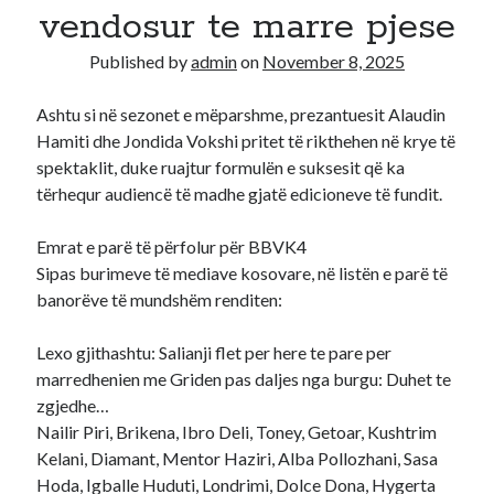
vendosur te marre pjese
Recent Comments
Published by
admin
on
November 8, 2025
A WordPress Commenter
on
Hello world!
Ashtu si në sezonet e mëparshme, prezantuesit Alaudin
Hamiti dhe Jondida Vokshi pritet të rikthehen në krye të
spektaklit, duke ruajtur formulën e suksesit që ka
tërhequr audiencë të madhe gjatë edicioneve të fundit.
Emrat e parë të përfolur për BBVK4
Sipas burimeve të mediave kosovare, në listën e parë të
banorëve të mundshëm renditen:
Lexo gjithashtu: Salianji flet per here te pare per
marredhenien me Griden pas daljes nga burgu: Duhet te
zgjedhe…
Nailir Piri, Brikena, Ibro Deli, Toney, Getoar, Kushtrim
Kelani, Diamant, Mentor Haziri, Alba Pollozhani, Sasa
Hoda, Igballe Huduti, Londrimi, Dolce Dona, Hygerta