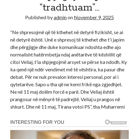
“tradhtuam”…
Recent Comments
Published by
admin
on
November 9, 2025
A WordPress Commenter
on
Hello world!
“Ne shpresojmë që të kthehet në detyrë fizikisht, se ai
në detyrë është. Unë e shpresoj të kthehet dhe t’i japim
dhe përgjigje dhe duke komunikuar ndoshta edhe ajo
normalisht hatërmbetja ndaj anëtarëve të këshillit që
citoi Veliaj, t’ia shpjegojmë arsyet se përse ka ndodh. Ky
ka qenë një ndër vendimet më të vështira, ka pasur dhe
debat. Për ne nuk prevalon interesi personal, por ai i
qytetarëve. Sapo u tha që ne kemi frikë nga zgjedhjet.
Ne në 11 maj dolëm forcë e parë. Dhe Veliaj është
prangosur në mënyrë të padrejtë. Veliaj u prangos në
shkurt. Dhe në 11 maj, Tirana votoi PS”, tha Muharremi