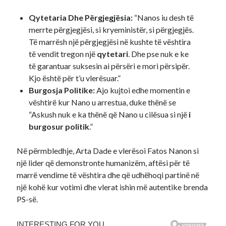
Qytetaria Dhe Përgjegjësia:
“Nanos iu desh të
merrte përgjegjësi, si kryeministër, si përgjegjës.
Të marrësh një përgjegjësi në kushte të vështira
të vendit tregon një
qytetari
. Dhe pse nuk e ke
të garantuar suksesin ai përsëri e mori përsipër.
Kjo është për t’u vlerësuar.”
Burgosja Politike:
Ajo kujtoi edhe momentin e
vështirë kur Nano u arrestua, duke thënë se
“Askush nuk e ka thënë që Nano u cilësua si një
i
burgosur politik
.”
Në përmbledhje, Arta Dade e vlerësoi Fatos Nanon si
një lider që demonstronte humanizëm, aftësi për të
marrë vendime të vështira dhe që udhëhoqi partinë në
një kohë kur votimi dhe vlerat ishin më autentike brenda
PS-së.