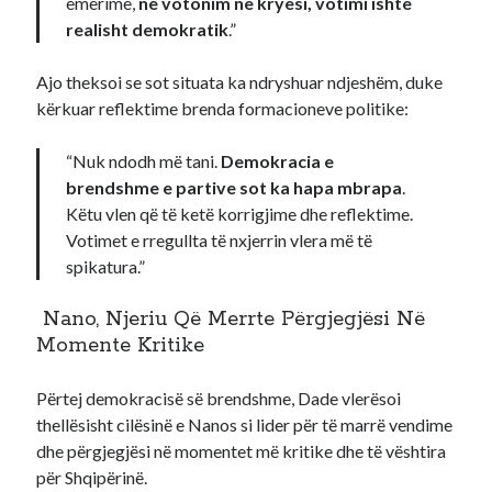
emërime,
ne votonim në kryesi, votimi ishte
realisht demokratik
.”
Ajo theksoi se sot situata ka ndryshuar ndjeshëm, duke
kërkuar reflektime brenda formacioneve politike:
“Nuk ndodh më tani.
Demokracia e
brendshme e partive sot ka hapa mbrapa
.
Këtu vlen që të ketë korrigjime dhe reflektime.
Votimet e rregullta të nxjerrin vlera më të
spikatura.”
Nano, Njeriu Që Merrte Përgjegjësi Në
Momente Kritike
Përtej demokracisë së brendshme, Dade vlerësoi
thellësisht cilësinë e Nanos si lider për të marrë vendime
dhe përgjegjësi në momentet më kritike dhe të vështira
për Shqipërinë.