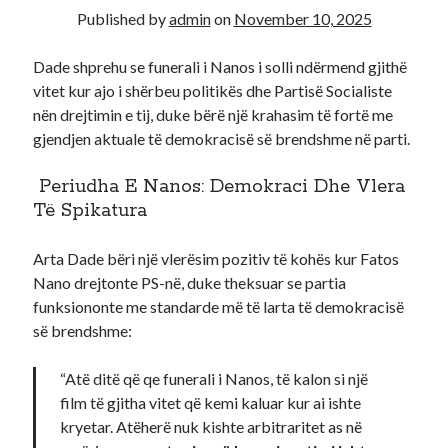
Published by
admin
on
November 10, 2025
Recent Comments
Dade shprehu se funerali i Nanos i solli ndërmend gjithë
A WordPress Commenter
on
Hello world!
vitet kur ajo i shërbeu politikës dhe Partisë Socialiste
nën drejtimin e tij, duke bërë një krahasim të fortë me
gjendjen aktuale të demokracisë së brendshme në parti.
Periudha E Nanos: Demokraci Dhe Vlera
Të Spikatura
Arta Dade bëri një vlerësim pozitiv të kohës kur Fatos
Nano drejtonte PS-në, duke theksuar se partia
funksiononte me standarde më të larta të demokracisë
së brendshme:
“Atë ditë që qe funerali i Nanos, të kalon si një
film të gjitha vitet që kemi kaluar kur ai ishte
kryetar. Atëherë nuk kishte arbitraritet as në