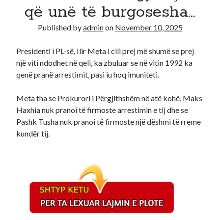
që unë të burgosesha…
Recent Comments
Published by
admin
on
November 10, 2025
A WordPress Commenter
on
Hello world!
Presidenti i PL-së, Ilir Meta i cili prej më shumë se prej
një viti ndodhet në qeli, ka zbuluar se në vitin 1992 ka
qenë pranë arrestimit, pasi iu hoq imuniteti.
Meta tha se Prokurori i Përgjithshëm në atë kohë, Maks
Haxhia nuk pranoi të firmoste arrestimin e tij dhe se
Pashk Tusha nuk pranoi të firmoste një dëshmi të rreme
kundër tij.