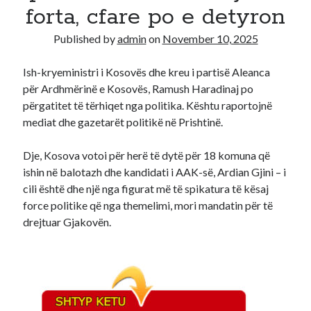
forta, cfare po e detyron
Recent Comments
Published by
admin
on
November 10, 2025
A WordPress Commenter
on
Hello world!
Ish-kryeministri i Kosovës dhe kreu i partisë Aleanca
për Ardhmërinë e Kosovës, Ramush Haradinaj po
përgatitet të tërhiqet nga politika. Kështu raportojnë
mediat dhe gazetarët politikë në Prishtinë.
Dje, Kosova votoi për herë të dytë për 18 komuna që
ishin në balotazh dhe kandidati i AAK-së, Ardian Gjini – i
cili është dhe një nga figurat më të spikatura të kësaj
force politike që nga themelimi, mori mandatin për të
drejtuar Gjakovën.