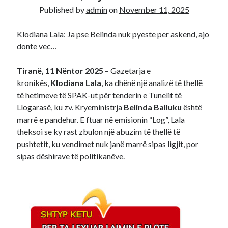
Published by
admin
on
November 11, 2025
Recent Comments
Klodiana Lala: Ja pse Belinda nuk pyeste per askend, ajo
A WordPress Commenter
on
Hello world!
donte vec…
Tiranë, 11 Nëntor 2025
– Gazetarja e
kronikës,
Klodiana Lala
, ka dhënë një analizë të thellë
të hetimeve të SPAK-ut për tenderin e Tunelit të
Llogarasë, ku zv. Kryeministrja
Belinda Balluku
është
marrë e pandehur. E ftuar në emisionin “Log”, Lala
theksoi se ky rast zbulon një abuzim të thellë të
pushtetit, ku vendimet nuk janë marrë sipas ligjit, por
sipas dëshirave të politikanëve.