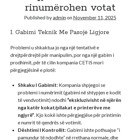
rinumërohen votat
Recent Comments
Published by
admin
on
November 11, 2025
A WordPress Commenter
on
Hello world!
I. Gabimi Teknik Me Pasojë Ligjore
Problemi u shkaktua jo nga një tentativë e
drejtpërdrejtë për manipulim, por nga një gabim i
prodhimit, për të cilin kompania CETIS mori
përgjegjësinë e plotë:
Shkaku I Gabimit:
Kompania shpjegoi se
problemi i numërimit (gabimi në shtypjen e kodit
të vendvotimit) ndodhi
“ekskluzivisht në njërën
nga katër kokat/pllakat e printerëve me
ngjyrë”
. Kjo kokë ishte përgjegjëse për printimin
e numrit të qendrës së votimit.
Dështimi I Kontrollit:
Gabimi ishte pothuajse “i
pamundur të ndodhte” në rrethana normale, dhe