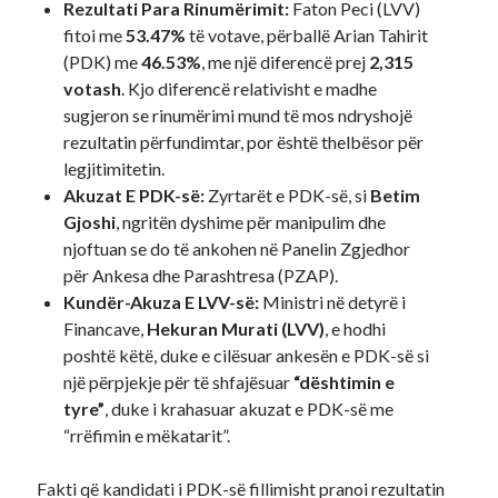
Rezultati Para Rinumërimit:
Faton Peci (LVV)
fitoi me
53.47%
të votave, përballë Arian Tahirit
(PDK) me
46.53%
, me një diferencë prej
2,315
votash
. Kjo diferencë relativisht e madhe
sugjeron se rinumërimi mund të mos ndryshojë
rezultatin përfundimtar, por është thelbësor për
legjitimitetin.
Akuzat E PDK-së:
Zyrtarët e PDK-së, si
Betim
Gjoshi
, ngritën dyshime për manipulim dhe
njoftuan se do të ankohen në Panelin Zgjedhor
për Ankesa dhe Parashtresa (PZAP).
Kundër-Akuza E LVV-së:
Ministri në detyrë i
Financave,
Hekuran Murati (LVV)
, e hodhi
poshtë këtë, duke e cilësuar ankesën e PDK-së si
një përpjekje për të shfajësuar
“dështimin e
tyre”
, duke i krahasuar akuzat e PDK-së me
“rrëfimin e mëkatarit”.
Fakti që kandidati i PDK-së fillimisht pranoi rezultatin