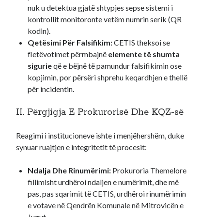
nuk u detektua gjatë shtypjes sepse sistemi i
kontrollit monitoronte vetëm numrin serik (QR
kodin).
Qetësimi Për Falsifikim:
CETIS theksoi se
fletëvotimet përmbajnë
elemente të shumta
sigurie
që e bëjnë të pamundur falsifikimin ose
kopjimin, por përsëri shprehu keqardhjen e thellë
për incidentin.
II. Përgjigja E Prokurorisë Dhe KQZ-së
Reagimi i institucioneve ishte i menjëhershëm, duke
synuar ruajtjen e integritetit të procesit:
Ndalja Dhe Rinumërimi:
Prokuroria Themelore
fillimisht urdhëroi ndaljen e numërimit, dhe më
pas, pas sqarimit të CETIS, urdhëroi rinumërimin
e votave në Qendrën Komunale në Mitrovicën e
Jugut.