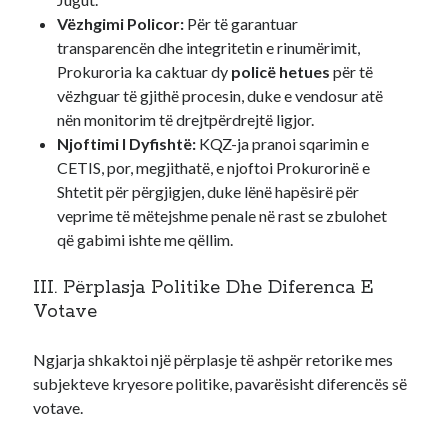
Vëzhgimi Policor:
Për të garantuar
transparencën dhe integritetin e rinumërimit,
Prokuroria ka caktuar dy
policë hetues
për të
vëzhguar të gjithë procesin, duke e vendosur atë
nën monitorim të drejtpërdrejtë ligjor.
Njoftimi I Dyfishtë:
KQZ-ja pranoi sqarimin e
CETIS, por, megjithatë, e njoftoi Prokurorinë e
Shtetit për përgjigjen, duke lënë hapësirë për
veprime të mëtejshme penale në rast se zbulohet
që gabimi ishte me qëllim.
III. Përplasja Politike Dhe Diferenca E
Votave
Ngjarja shkaktoi një përplasje të ashpër retorike mes
subjekteve kryesore politike, pavarësisht diferencës së
votave.