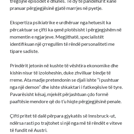
tregojnë episodet e dhunës. Të dy të pandehurit kanë
pranuar përgjegjësinë gjatë marrjes në pyetje.
Ekspertiza psikiatrike e urdhëruar nga hetuesit ka
përcaktuar se çifti ka qenë plotësisht i përgjegjshëm në
momentin e ngjarjeve. Megjithatë, specialistët
identifikuan një çrregullim të rëndë personaliteti me
tipare sadiste.
Prindërit jetonin në kushte të vështira ekonomike dhe
kishin nisur të izoloheshin, duke zhvilluar bindje të
rreme. Ata madje pretendonin se djali ishte “i pushtuar
nga një demon” dhe ishte shkaktari i fatkeqësive të tyre.
Pavarësisht kësaj, mjekët përjashtuan çdo formë
paaftësie mendore që do t’u hiqte përgjegjësinë penale.
Çifti pritet të dalë përpara gjykatës së Innsbruck-ut,
ndërsa rasti po trajtohet si një nga më të rëndët e viteve
të fundit në Austri.