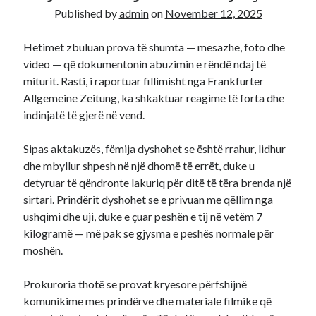
Published by
admin
on
November 12, 2025
Recent Comments
Hetimet zbuluan prova të shumta — mesazhe, foto dhe
A WordPress Commenter
on
Hello world!
video — që dokumentonin abuzimin e rëndë ndaj të
miturit. Rasti, i raportuar fillimisht nga Frankfurter
Allgemeine Zeitung, ka shkaktuar reagime të forta dhe
indinjatë të gjerë në vend.
Sipas aktakuzës, fëmija dyshohet se është rrahur, lidhur
dhe mbyllur shpesh në një dhomë të errët, duke u
detyruar të qëndronte lakuriq për ditë të tëra brenda një
sirtari. Prindërit dyshohet se e privuan me qëllim nga
ushqimi dhe uji, duke e çuar peshën e tij në vetëm 7
kilogramë — më pak se gjysma e peshës normale për
moshën.
Prokuroria thotë se provat kryesore përfshijnë
komunikime mes prindërve dhe materiale filmike që