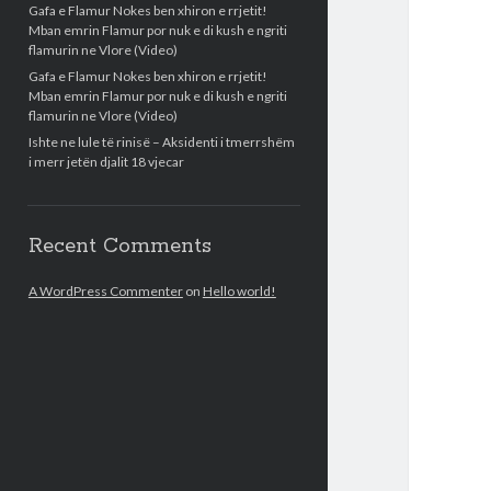
Gafa e Flamur Nokes ben xhiron e rrjetit!
Mban emrin Flamur por nuk e di kush e ngriti
flamurin ne Vlore (Video)
Gafa e Flamur Nokes ben xhiron e rrjetit!
Mban emrin Flamur por nuk e di kush e ngriti
flamurin ne Vlore (Video)
Ishte ne lule të rinisë – Aksidenti i tmerrshëm
i merr jetën djalit 18 vjecar
Recent Comments
A WordPress Commenter
on
Hello world!