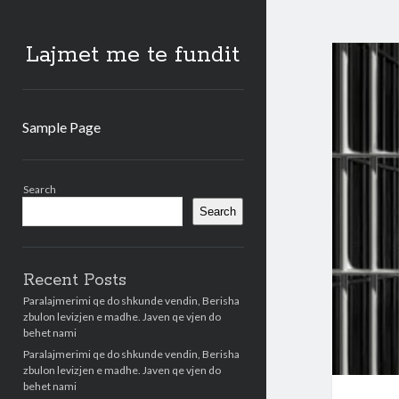
Lajmet me te fundit
Sample Page
Sidebar
Search
Search
Recent Posts
Paralajmerimi qe do shkunde vendin, Berisha
zbulon levizjen e madhe. Javen qe vjen do
behet nami
Paralajmerimi qe do shkunde vendin, Berisha
zbulon levizjen e madhe. Javen qe vjen do
behet nami