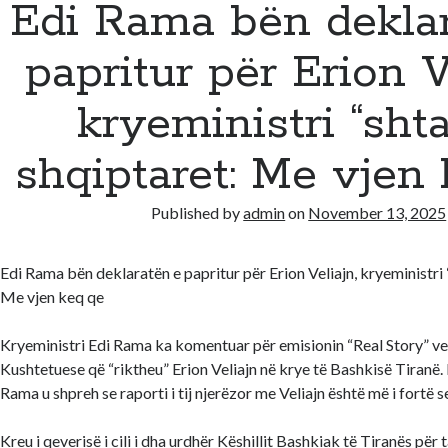
Edi Rama bën dekla
papritur për Erion V
kryeministri “sht
shqiptaret: Me vjen
Published by
admin
on
November 13, 2025
Edi Rama bën deklaratën e papritur për Erion Veliajn, kryeministri
Me vjen keq qe
Kryeministri Edi Rama ka komentuar për emisionin “Real Story” v
Kushtetuese që “riktheu” Erion Veliajn në krye të Bashkisë Tiranë.
Rama u shpreh se raporti i tij njerëzor me Veliajn është më i fortë 
Kreu i qeverisë i cili i dha urdhër Këshillit Bashkiak të Tiranës për