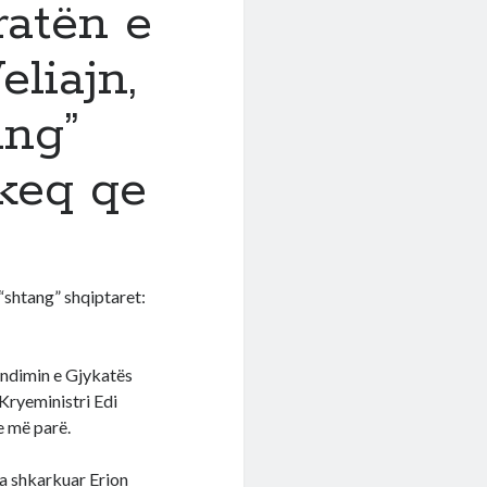
ratën e
eliajn,
ang”
 keq qe
 “shtang” shqiptaret:
endimin e Gjykatës
 Kryeministri Edi
se më parë.
 ta shkarkuar Erion