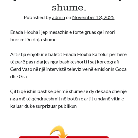
shume..
Recent Comments
Published by
admin
on
November 13, 2025
A WordPress Commenter
on
Hello world!
Enada Hoxha i jep mesazhin e forte gruas qe i mori
burrin: Do doja shume..
Artistja e njohur e baletit Enada Hoxha ka folur për herë
të parë pas ndarjes nga bashkëshorti i saj koreografi
Gerd Vaso në një intervistë televizive në emisionin Goca
dhe Gra
Çifti që ishin bashkë për më shumë se dy dekada dhe një
nga më të qëndrueshmit në botën e artit u ndanë vitin e
kaluar duke surprizuar publikun