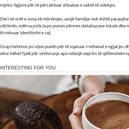
mjeko-ligjore për të përcaktuar shkakun e saktë të vdekjes.
Deri në orët e vona të mbrëmjes, asnjë familjar nuk është paraqitur
viktimës, ndërsa policia po punon përmes databazave lokale dhe 
të mësuar identitetin e saj.
Grupi hetimor po vijon punën për të sqaruar rrethanat e ngjarjes d
nëse bëhet fjalë për vetëvrasje apo ndonjë veprim të qëllimshëm ng