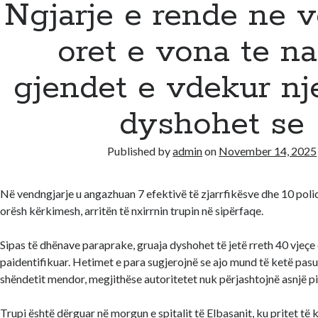
Ngjarje e rende ne 
oret e vona te na
gjendet e vdekur nj
dyshohet se
Published by
admin
on
November 14, 2025
Në vendngjarje u angazhuan 7 efektivë të zjarrfikësve dhe 10 policë,
orësh kërkimesh, arritën të nxirrnin trupin në sipërfaqe.
Sipas të dhënave paraprake, gruaja dyshohet të jetë rreth 40 vjeçe
paidentifikuar. Hetimet e para sugjerojnë se ajo mund të ketë pas
shëndetit mendor, megjithëse autoritetet nuk përjashtojnë asnjë pis
Trupi është dërguar në morgun e spitalit të Elbasanit, ku pritet të