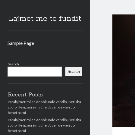
Lajmet me te fundit
Sample Page
Sidebar
Search
Search
Recent Posts
Paralajmerimi qe do shkunde vendin, Berisha
zbulon levizjen e madhe. Javen qe vjen do
behet nami
Paralajmerimi qe do shkunde vendin, Berisha
zbulon levizjen e madhe. Javen qe vjen do
behet nami