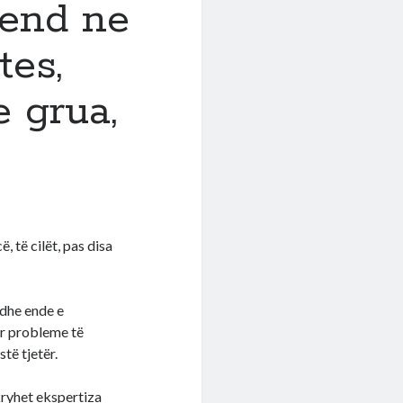
vend ne
tes,
e grua,
 të cilët, pas disa
 dhe ende e
ur probleme të
të tjetër.
 kryhet ekspertiza