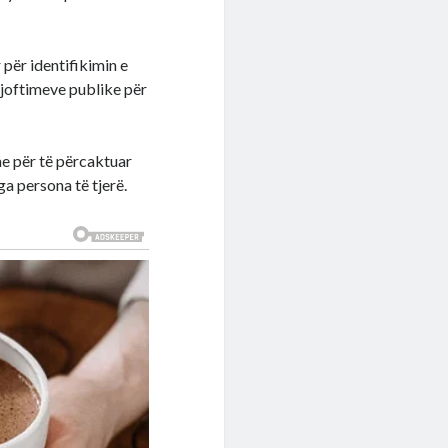
 për identifikimin e
njoftimeve publike për
he për të përcaktuar
a persona të tjerë.