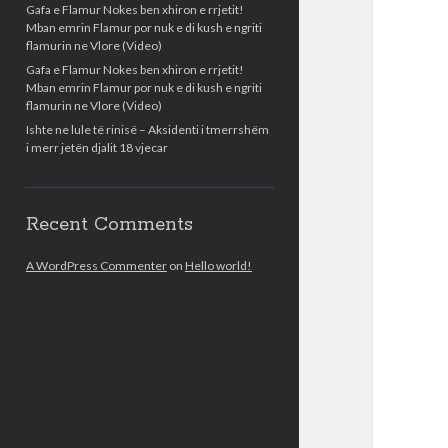
Gafa e Flamur Nokes ben xhiron e rrjetit!
Mban emrin Flamur por nuk e di kush e ngriti
flamurin ne Vlore (Video)
Gafa e Flamur Nokes ben xhiron e rrjetit!
Mban emrin Flamur por nuk e di kush e ngriti
flamurin ne Vlore (Video)
Ishte ne lule të rinisë – Aksidenti i tmerrshëm
i merr jetën djalit 18 vjecar
Recent Comments
A WordPress Commenter
on
Hello world!