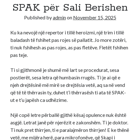
SPAK për Sali Berishen
Recent Comments
Published by
admin
on
November 15, 2025
A WordPress Commenter
on
Hello world!
Ku ka nevojë një repertor i tillë heroizmi, një trim i tillë
baladash të fshihet pas rojes së pallatit. Jo more zotëri,
ti nuk fshihesh as pas rojes, as pas fletëve. Fletët fshihen
pas teje.
Ti si gjithmonë je shumë më lart se procedurat, sesa
postierët, sesa letra që humbasin rrugës. Ti je ai që e
njeh drejtësinë më mirë se drejtësia vetë, aq sa në vend
që të të thërrasin ty, duhet t’i thërrasësh ti ata të SPAK-
ut e t’u japësh ca udhëzime.
Një copë letre përballë gjithë kësaj opulence nuk është
asgjë. Letrat janë për njerëzit e zakonshëm. Ti je doktor.
Ti nuk pret thirrjen, ti e paralajmëron thirrjen! E ke thënë
vetë, me mijëra herë, para mikrofonëve, që Skapi i