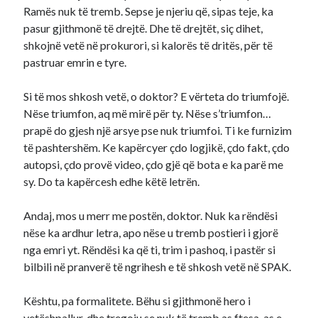
Ramës nuk të tremb. Sepse je njeriu që, sipas teje, ka
pasur gjithmonë të drejtë. Dhe të drejtët, siç dihet,
shkojnë vetë në prokurori, si kalorës të dritës, për të
pastruar emrin e tyre.
Si të mos shkosh vetë, o doktor? E vërteta do triumfojë.
Nëse triumfon, aq më mirë për ty. Nëse s’triumfon…
prapë do gjesh një arsye pse nuk triumfoi. Ti ke furnizim
të pashtershëm. Ke kapërcyer çdo logjikë, çdo fakt, çdo
autopsi, çdo provë video, çdo gjë që bota e ka parë me
sy. Do ta kapërcesh edhe këtë letrën.
Andaj, mos u merr me postën, doktor. Nuk ka rëndësi
nëse ka ardhur letra, apo nëse u tremb postieri i gjorë
nga emri yt. Rëndësi ka që ti, trim i pashoq, i pastër si
bilbili në pranverë të ngrihesh e të shkosh vetë në SPAK.
Kështu, pa formalitete. Bëhu si gjithmonë hero i
vetëshpallur, dhe tregoju se nuk të tremb as ftesa, as e