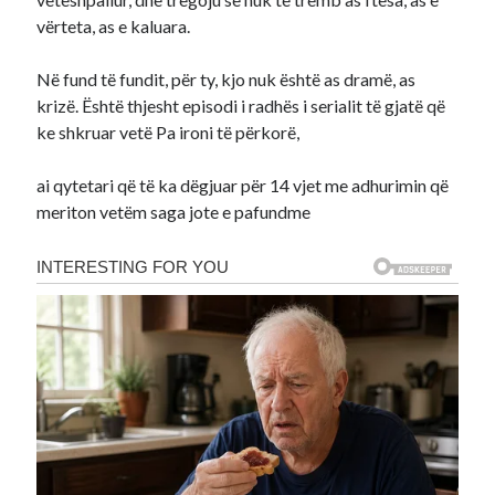
vërteta, as e kaluara.
Në fund të fundit, për ty, kjo nuk është as dramë, as
krizë. Është thjesht episodi i radhës i serialit të gjatë që
ke shkruar vetë Pa ironi të përkorë,
ai qytetari që të ka dëgjuar për 14 vjet me adhurimin që
meriton vetëm saga jote e pafundme