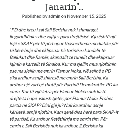
Janarin”…
Recent Comments
Published by
admin
on
November 15, 2025
A WordPress Commenter
on
Hello world!
“
PD dhe kreu i saj Sali Berisha nuk i shmanget
llogaridhënies dhe vajtjes para drejtësisë. Kjo është një
lojë e SKAP për të përhapur thashetheme mediatike për
të bërë bujë dhe eklipsuar historinë e skandalit të
Ballukut dhe Ramës, skandalit të tunelit dhe eklipsuar
lajmin e kartelit të Sinaloa. Kur ma sjellin mua njoftimin
pse ma sjellin me emrin Flamur Noka. Në selinë e PD
s’ka ardhur asnjë shkresë me emrin Sali Berisha. Ka
ardhur një zarf që thotë për Partinë Demokratike.PD ka
emra. Kur të vijë letra për Flamur Nokën nuk ka të
drejtë ta hapë askush tjetër, por Flamur Noka. Ftohet
partia në SKAP? Dini gjë ju? Nuk ka ardhur asnjë
kërkesë, asnjë njoftim. Kam qenë disa herë para SKAP-it
të partisë. Ka ardhur fletëthirrja me emrin tim. Për
emrin e Sali Berishës nuk ka ardhur. Z.Berisha ka