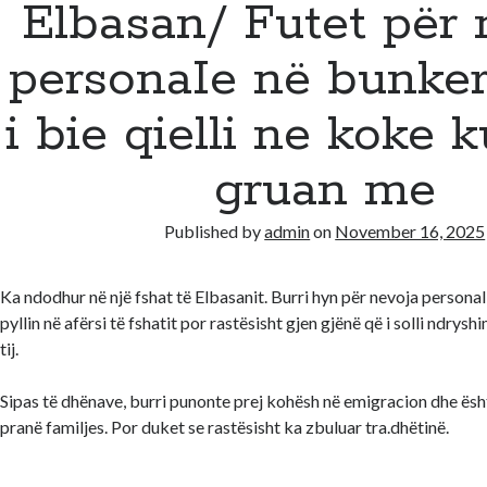
Elbasan/ Futet për 
personaIe në bunker,
i bie qielli ne koke 
gruan me
Published by
admin
on
November 16, 2025
Ka ndodhur në një fshat të Elbasanit. Burri hyn për nevoja persona
pyllin në afërsi të fshatit por rastësisht gjen gjënë që i solli ndrys
tij.
Sipas të dhënave, burri punonte prej kohësh në emigracion dhe ës
pranë familjes. Por duket se rastësisht ka zbuluar tra.dhëtinë.