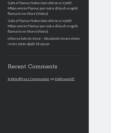
Gafa e Flamur Nokes ben xhiron e rrjetit!
Mban emrin Flamur por nuk e di kush e ngriti
flamurin ne Vlore (Video)
Gafa e Flamur Nokes ben xhiron e rrjetit!
Mban emrin Flamur por nuk e di kush e ngriti
flamurin ne Vlore (Video)
Ishte ne lule të rinisë – Aksidenti i tmerrshëm
i merr jetën djalit 18 vjecar
Recent Comments
A WordPress Commenter
on
Hello world!