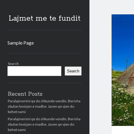
Lajmet me te fundit
Sample Page
Sidebar
Search
Search
Recent Posts
Paralajmerimi qe do shkunde vendin, Berisha
zbulon levizjen e madhe. Javen qe vjen do
behet nami
Paralajmerimi qe do shkunde vendin, Berisha
zbulon levizjen e madhe. Javen qe vjen do
behet nami