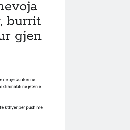
nevoja
 burrit
kur gjen
Ie në një bunker në
him dramatik në jetën e
htë kthyer për pushime