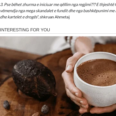
3. ⁠Pse bëhet zhurma e iniciuar me qëllim nga regjimi??? E thjeshtë f
vëmendja nga mega skandalet e fundit dhe nga bashkëpunimi me k
dhe kartelet e drogës
“, shkruan Ahmetaj