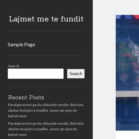
Lajmet me te fundit
Sample Page
Sidebar
Search
Search
Recent Posts
Paralajmerimi qe do shkunde vendin, Berisha
zbulon levizjen e madhe. Javen qe vjen do
behet nami
Paralajmerimi qe do shkunde vendin, Berisha
zbulon levizjen e madhe. Javen qe vjen do
behet nami