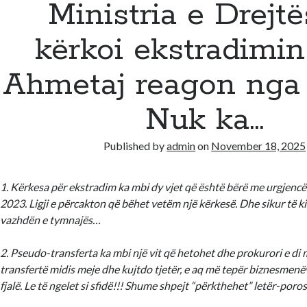
Ministria e Drejtë
kërkoi ekstradimin e
Ahmetaj reagon nga a
Nuk ka…
Published by
admin
on
November 18, 2025
1. Kërkesa për ekstradim ka mbi dy vjet që është bërë me urgjencë 
2023. Ligji e përcakton që bëhet vetëm një kërkesë. Dhe sikur të ki
vazhdën e tymnajës…
2. ⁠Pseudo-transferta ka mbi një vit që hetohet dhe prokurori e di 
transfertë midis meje dhe kujtdo tjetër, e aq më tepër biznesmen
fjalë. Le të ngelet si sfidë!!! Shume shpejt “përkthehet” letër-poros