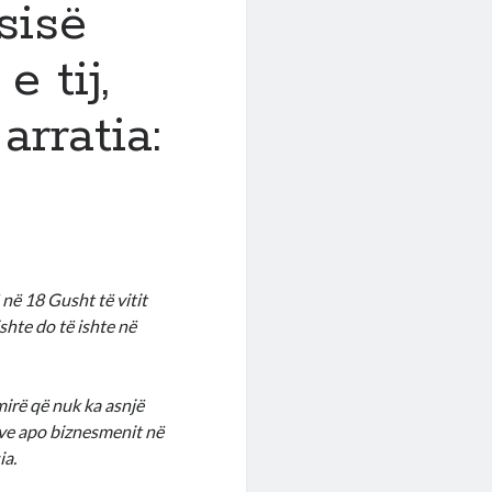
sisë
 tij,
rratia:
në 18 Gusht të vitit
shte do të ishte në
mirë që nuk ka asnjë
ëve apo biznesmenit në
ia.