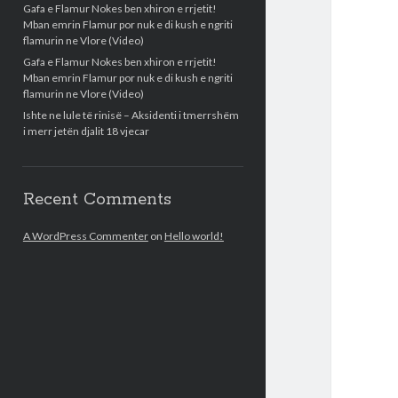
Gafa e Flamur Nokes ben xhiron e rrjetit!
Mban emrin Flamur por nuk e di kush e ngriti
flamurin ne Vlore (Video)
Gafa e Flamur Nokes ben xhiron e rrjetit!
Mban emrin Flamur por nuk e di kush e ngriti
flamurin ne Vlore (Video)
Ishte ne lule të rinisë – Aksidenti i tmerrshëm
i merr jetën djalit 18 vjecar
Recent Comments
A WordPress Commenter
on
Hello world!