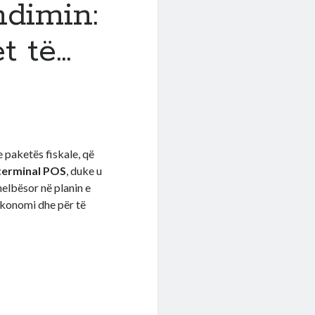
ndimin:
t të…
 paketës fiskale, që
 terminal POS
, duke u
helbësor në planin e
ekonomi dhe për të