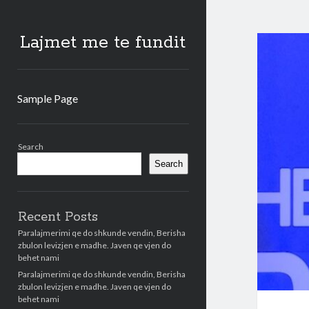
Lajmet me te fundit
Sample Page
Sidebar
Search
Search
Recent Posts
Paralajmerimi qe do shkunde vendin, Berisha
zbulon levizjen e madhe. Javen qe vjen do
behet nami
Paralajmerimi qe do shkunde vendin, Berisha
zbulon levizjen e madhe. Javen qe vjen do
behet nami