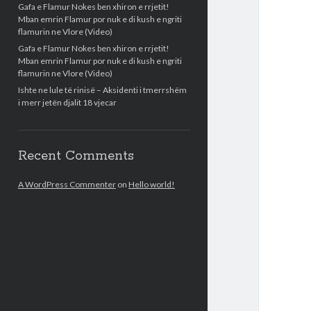
Gafa e Flamur Nokes ben xhiron e rrjetit!
Mban emrin Flamur por nuk e di kush e ngriti
flamurin ne Vlore (Video)
Gafa e Flamur Nokes ben xhiron e rrjetit!
Mban emrin Flamur por nuk e di kush e ngriti
flamurin ne Vlore (Video)
Ishte ne lule të rinisë – Aksidenti i tmerrshëm
i merr jetën djalit 18 vjecar
Recent Comments
A WordPress Commenter
on
Hello world!