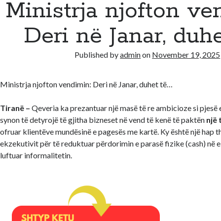
Ministrja njofton ve
Deri në Janar, duhe
Published by
admin
on
November 19, 2025
Ministrja njofton vendimin: Deri në Janar, duhet të…
Tiranë –
Qeveria ka prezantuar një masë të re ambicioze si pjesë e
synon të detyrojë të gjitha bizneset në vend të kenë të paktën
një
ofruar klientëve mundësinë e pagesës me kartë. Ky është një hap t
ekzekutivit për të reduktuar përdorimin e parasë fizike (cash) në 
luftuar informalitetin.