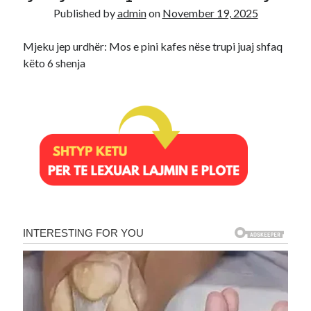
Published by
admin
on
November 19, 2025
Recent Comments
Mjeku jep urdhër: Mos e pini kafes nëse trupi juaj shfaq
A WordPress Commenter
on
Hello world!
këto 6 shenja