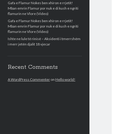
Gafa e Flamur Nokes ben xhiron e rrjetit!
Mban emrin Flamur por nuk e di kush e ngriti
flamurin ne Vlore (Video)
Gafa e Flamur Nokes ben xhiron e rrjetit!
Mban emrin Flamur por nuk e di kush e ngriti
flamurin ne Vlore (Video)
Ishte ne lule të rinisë – Aksidenti i tmerrshëm
i merr jetën djalit 18 vjecar
Recent Comments
A WordPress Commenter
on
Hello world!