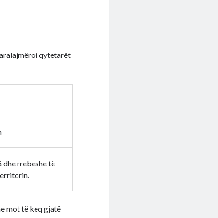
aralajmëroi qytetarët
n
ë
dhe rrebeshe të
erritorin.
me mot të keq gjatë