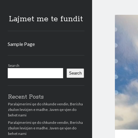
Lajmet me te fundit
Sample Page
Sidebar
Search
Search
Recent Posts
Paralajmerimi qe do shkunde vendin, Berisha
zbulon levizjen e madhe. Javen qe vjen do
behet nami
Paralajmerimi qe do shkunde vendin, Berisha
zbulon levizjen e madhe. Javen qe vjen do
behet nami