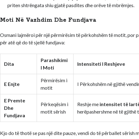
priten shtrëngata shiu gjatë pasdites dhe orëve të mbrëmjes.
Moti Në Vazhdim Dhe Fundjava
Osmani lajmëroi për një përmirësim të përkohshëm të motit, por p
për atë që do të sjellë fundjava:
Parashikimi
Dita
Intensiteti I Reshjeve
I Moti
Përmirësim i
E Enjte
I Përkohshëm në gjithë vendi
motit
E Premte
Përkeqësim i
Reshje me
intensitet të lart
Dhe
motit sërish
herëpashershme në të gjithë t
Fundjava
Kjo do të thotë se pas një dite pauze, vendi do të përballet sërish 