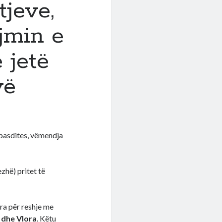
jeve,
jmin e
ë jetë
vë
 pasdites, vëmendja
zhë) pritet të
ra për reshje me
a dhe Vlora
. Këtu