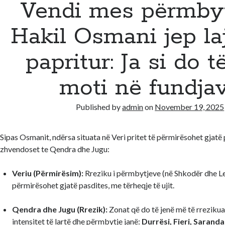
Vendi mes përmbyt
Hakil Osmani jep la
papritur: Ja si do t
moti në fundja
Published by
admin
on
November 19, 2025
Sipas Osmanit, ndërsa situata në Veri pritet të përmirësohet gjatë
zhvendoset te Qendra dhe Jugu:
Veriu (Përmirësim):
Rreziku i përmbytjeve (në Shkodër dhe Le
përmirësohet gjatë pasdites, me tërheqje të ujit.
Qendra dhe Jugu (Rrezik):
Zonat që do të jenë më të rrezikua
intensitet të lartë dhe përmbytje janë:
Durrësi, Fieri, Sarand