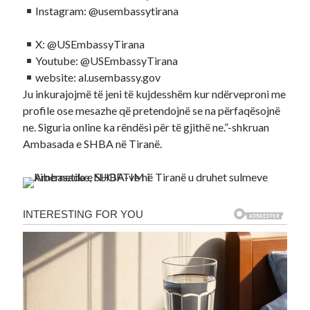
Instagram: @usembassytirana
X: @USEmbassyTirana
Youtube: @USEmbassyTirana
website: al.usembassy.gov
Ju inkurajojmë të jeni të kujdesshëm kur ndërveproni me
profile ose mesazhe që pretendojnë se na përfaqësojnë
ne. Siguria online ka rëndësi për të gjithë ne.”-shkruan
Ambasada e SHBA në Tiranë.