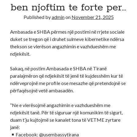
ben njoftim te forte per…
Recent Comments
Published by
admin
on
November 21, 2025
A WordPress Commenter
on
Hello world!
Ambasada e SHBA përmes një postimi në rrjete sociale
duket se tregon që i druhet sulmeve kibernetike ndërsa
thekson se vlerëson angazhimin e vazhdueshëm me
ndjekësit.
Sakaq, në postim Ambasada e SHBA në Tiranë
paralajmëron që ndjekësit të jenë të kujdesshëm kur të
ndërveprojnë me profile ose mesazhe që pretendojnë se
përfaqësojnë vetë ambasadën.
“Ne e vlerësojmë angazhimin e vazhdueshëm me
ndjekësit tanë. Për të siguruar një komunikim të sigurt,
duam t’ju kujtojmë se kanalet tona të VETME zyrtare
janë:
Facebook: @usembassytirana