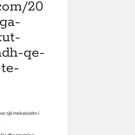
.com/20
nga-
kut-
adh-qe-
-te-
 por një mekanizëm i
.
rtia dhe qeveria e