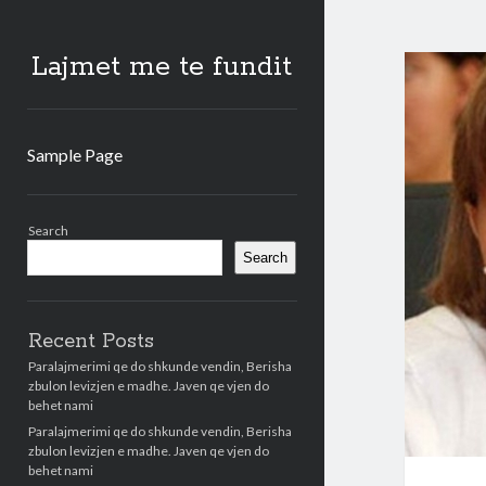
Lajmet me te fundit
Sample Page
Sidebar
Search
Search
Recent Posts
Paralajmerimi qe do shkunde vendin, Berisha
zbulon levizjen e madhe. Javen qe vjen do
behet nami
Paralajmerimi qe do shkunde vendin, Berisha
zbulon levizjen e madhe. Javen qe vjen do
behet nami