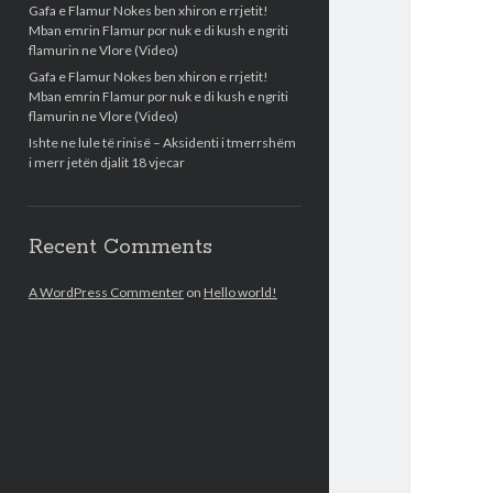
Gafa e Flamur Nokes ben xhiron e rrjetit!
Mban emrin Flamur por nuk e di kush e ngriti
flamurin ne Vlore (Video)
Gafa e Flamur Nokes ben xhiron e rrjetit!
Mban emrin Flamur por nuk e di kush e ngriti
flamurin ne Vlore (Video)
Ishte ne lule të rinisë – Aksidenti i tmerrshëm
i merr jetën djalit 18 vjecar
Recent Comments
A WordPress Commenter
on
Hello world!