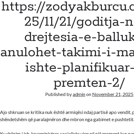
https://zodyakburcu
25/11/21/goditja-
drejtesia-e-ballu
anulohet-takimi-i-m
ishte-planifikuar
premten-2/
Published by
admin
on
November 21, 2025
Ajo shkruan se kritika nuk është armiqësi ndaj partisë apo vendit,
shëndetshëm që paralajmëron dhe mbron nga gabimet e pushtetit
Ky shënim i ish-kryeministres socialiste vjen në një moment kur pa