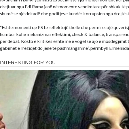
drejtuar nga Edi Rama janë në momente vendimtare për shkak të pu
shumë se një dekadë dhe goditjeve kundër korrupsion nga drejtësia 
“Eshte momenti qe PS te reflektojë thelle dhe permiresojë qeverisj
humbur kohe mekanizma reflektimi, check & balance, transparence
për debat. Kosto e kritikes eshte me e vogel se ajo e mosdegjimit t
gabimet e rreziqet do jene të pashmangshme“, përmbyll Ermelind