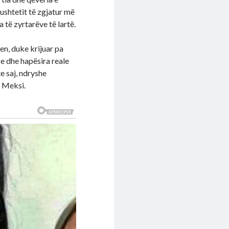
shtetit të zgjatur më
të zyrtarëve të lartë.
en, duke krijuar pa
 dhe hapësira reale
e saj, ndryshe
a Meksi.