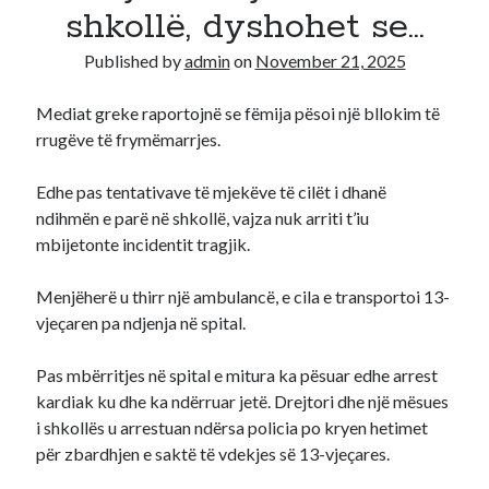
shkollë, dyshohet se…
Recent Comments
Published by
admin
on
November 21, 2025
A WordPress Commenter
on
Hello world!
Mediat greke raportojnë se fëmija pësoi një bllokim të
rrugëve të frymëmarrjes.
Edhe pas tentativave të mjekëve të cilët i dhanë
ndihmën e parë në shkollë, vajza nuk arriti t’iu
mbijetonte incidentit tragjik.
Menjëherë u thirr një ambulancë, e cila e transportoi 13-
vjeçaren pa ndjenja në spital.
Pas mbërritjes në spital e mitura ka pësuar edhe arrest
kardiak ku dhe ka ndërruar jetë. Drejtori dhe një mësues
i shkollës u arrestuan ndërsa policia po kryen hetimet
për zbardhjen e saktë të vdekjes së 13-vjeçares.