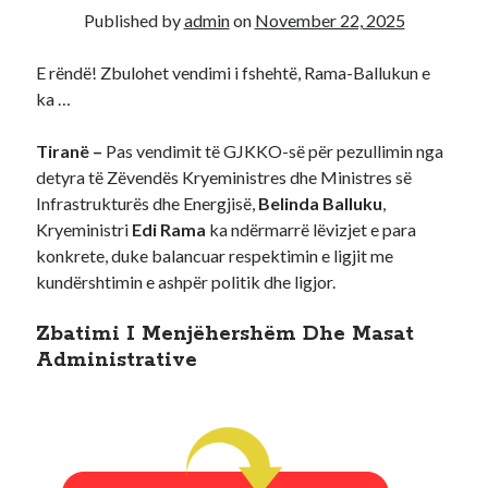
Published by
admin
on
November 22, 2025
Recent Comments
E rëndë! Zbulohet vendimi i fshehtë, Rama-Ballukun e
A WordPress Commenter
on
Hello world!
ka …
Tiranë –
Pas vendimit të GJKKO-së për pezullimin nga
detyra të Zëvendës Kryeministres dhe Ministres së
Infrastrukturës dhe Energjisë,
Belinda Balluku
,
Kryeministri
Edi Rama
ka ndërmarrë lëvizjet e para
konkrete, duke balancuar respektimin e ligjit me
kundërshtimin e ashpër politik dhe ligjor.
Zbatimi I Menjëhershëm Dhe Masat
Administrative