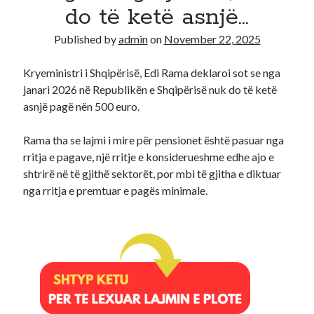
do të ketë asnjë…
Recent Comments
Published by
admin
on
November 22, 2025
A WordPress Commenter
on
Hello world!
Kryeministri i Shqipërisë, Edi Rama deklaroi sot se nga
janari 2026 në Republikën e Shqipërisë nuk do të ketë
asnjë pagë nën 500 euro.
Rama tha se lajmi i mire për pensionet është pasuar nga
rritja e pagave, një rritje e konsiderueshme edhe ajo e
shtrirë në të gjithë sektorët, por mbi të gjitha e diktuar
nga rritja e premtuar e pagës minimale.