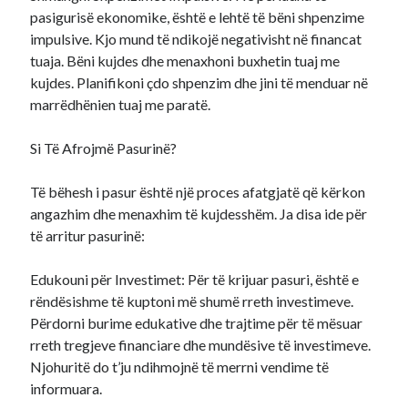
pasigurisë ekonomike, është e lehtë të bëni shpenzime
impulsive. Kjo mund të ndikojë negativisht në financat
tuaja. Bëni kujdes dhe menaxhoni buxhetin tuaj me
kujdes. Planifikoni çdo shpenzim dhe jini të menduar në
marrëdhënien tuaj me paratë.
Si Të Afrojmë Pasurinë?
Të bëhesh i pasur është një proces afatgjatë që kërkon
angazhim dhe menaxhim të kujdesshëm. Ja disa ide për
të arritur pasurinë:
Edukouni për Investimet: Për të krijuar pasuri, është e
rëndësishme të kuptoni më shumë rreth investimeve.
Përdorni burime edukative dhe trajtime për të mësuar
rreth tregjeve financiare dhe mundësive të investimeve.
Njohuritë do t’ju ndihmojnë të merrni vendime të
informuara.