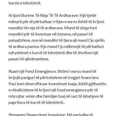
kursin e këmbimit.
Krijoni Burime Të Reja Të Të Ardhurave: Një tjetër
mënyrë për të përballuar rritjen e euros është të krijoni
mundësi të reja të të ardhurave. Mund të shqyrtoni
mundësi për të investuar në biznese, në pasuri të
paluajtshme, ose në mundësi të tjera që mund t’ju sjellin
të ardhura pasive. Kjo mund t’ju ndihmojë të përballoni
ndryshimet e kursit të këmbimit dhe të zhvilloni një
pasuri të qëndrueshme.
Ruani një Fond Emergjence: Shtimi i euros mund të
krijojë pasiguri të përkohshme në tregjet financiare.
Pasi keni diversifikuar investimet tuaja, është gjithashtu
e rëndësishme të krijoni një fond emergjence për të
mbrojtur veten dhe familjen tuaj në rast të luhatjeve të
papritura të kursit të këmbimit..
Shmangni Shpenzimet Impulsive: Në periudha të