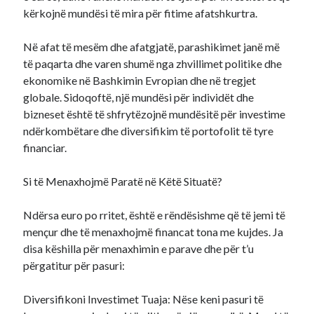
kërkojnë mundësi të mira për fitime afatshkurtra.
Në afat të mesëm dhe afatgjatë, parashikimet janë më
të paqarta dhe varen shumë nga zhvillimet politike dhe
ekonomike në Bashkimin Evropian dhe në tregjet
globale. Sidoqoftë, një mundësi për individët dhe
bizneset është të shfrytëzojnë mundësitë për investime
ndërkombëtare dhe diversifikim të portofolit të tyre
financiar.
Si të Menaxhojmë Paratë në Këtë Situatë?
Ndërsa euro po rritet, është e rëndësishme që të jemi të
mençur dhe të menaxhojmë financat tona me kujdes. Ja
disa këshilla për menaxhimin e parave dhe për t’u
përgatitur për pasuri:
Diversifikoni Investimet Tuaja: Nëse keni pasuri të