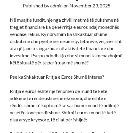
Published by
admin
on
November 23, 2025
Recent Comments
Në muajt e fundit, një nga zhvillimet më të dukshme në
A WordPress Commenter
on
Hello world!
tregjet financiare ka qenë rritja e euros ndaj monedhës
vendase, lekun. Ky ndryshim ka shkaktuar shumë
diskutime dhe pyetje në mesin e qytetarëve, veçanërisht
ata që janë të angazhuar në aktivitete financiare dhe
investime. Pse po ndodh kjo dhe si mund ta menaxhojmë
këtë situatë për të përfituar më shumë?
Pse ka Shkaktuar Rritja e Euros Shumë Interes?
Rritja e euros është një fenomen që mund të ketë
ndikime të rëndësishme në ekonomi, dhe është e
rëndësishme të kuptojmë se sa shumë mund të ndikojë
në jetën tonë përditshme. Shtimi i euros mund të ketë
disa arsye kryesore, të cilat përfshijnë: