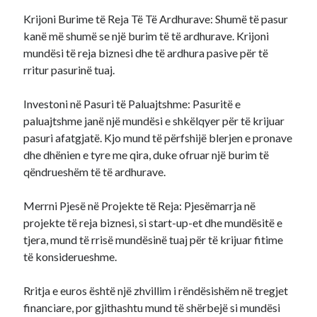
Krijoni Burime të Reja Të Të Ardhurave: Shumë të pasur
kanë më shumë se një burim të të ardhurave. Krijoni
mundësi të reja biznesi dhe të ardhura pasive për të
rritur pasurinë tuaj.
Investoni në Pasuri të Paluajtshme: Pasuritë e
paluajtshme janë një mundësi e shkëlqyer për të krijuar
pasuri afatgjatë. Kjo mund të përfshijë blerjen e pronave
dhe dhënien e tyre me qira, duke ofruar një burim të
qëndrueshëm të të ardhurave.
Merrni Pjesë në Projekte të Reja: Pjesëmarrja në
projekte të reja biznesi, si start-up-et dhe mundësitë e
tjera, mund të rrisë mundësinë tuaj për të krijuar fitime
të konsiderueshme.
Rritja e euros është një zhvillim i rëndësishëm në tregjet
financiare, por gjithashtu mund të shërbejë si mundësi