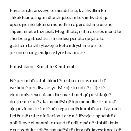
Pavarësisht arsyeve të mundshme, ky zhvillim ka
shkaktuar pasiguri dhe shqetësim tek individët që
operojnë me lekun si monedhën e përditshme ose në
shpenzimet e biznesit. Megjithatë, rritja e euros mund të
shërbejë gjithashtu si mundësi për ata që janë të
gatshëm të shfrytëzojnë këto ndryshime për të
përmirësuar gjendjen e tyre financiare.
Parashikimi i Kursit të Këmbimit
Në periudhën afatshkurtër, rritja e euros mund të
vazhdojë për disa arsye. Me një trend në rritje të
ekonomisë evropiane dhe investimet që po shkojnë
drejt eurozonës, ka mundësi që kjo monedhë të mbajë
një pozicion të fortë në tregjet ndërkombëtare. Nga ana
tjetër, një rritje e inflacionit ose një lëvizje e ngadaltë e
politikave ekonomike mund të ndikojnë në stabilizimin
e euros, duke i dhënë mundësi të tjera për investitorët që