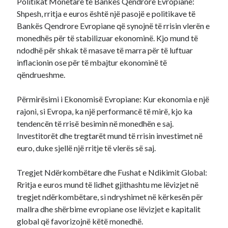
Politikat Monetare të Bankës Qendrore Evropiane:
Shpesh, rritja e euros është një pasojë e politikave të
Bankës Qendrore Evropiane që synojnë të rrisin vlerën e
monedhës për të stabilizuar ekonominë. Kjo mund të
ndodhë për shkak të masave të marra për të luftuar
inflacionin ose për të mbajtur ekonominë të
qëndrueshme.
Përmirësimi i Ekonomisë Evropiane: Kur ekonomia e një
rajoni, si Evropa, ka një performancë të mirë, kjo ka
tendencën të rrisë besimin në monedhën e saj.
Investitorët dhe tregtarët mund të rrisin investimet në
euro, duke sjellë një rritje të vlerës së saj.
Tregjet Ndërkombëtare dhe Fushat e Ndikimit Global:
Rritja e euros mund të lidhet gjithashtu me lëvizjet në
tregjet ndërkombëtare, si ndryshimet në kërkesën për
mallra dhe shërbime evropiane ose lëvizjet e kapitalit
global që favorizojnë këtë monedhë.