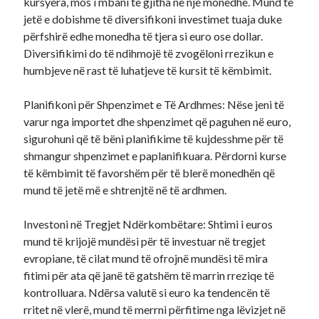
kursyera, mos i mbani të gjitha në një monedhë. Mund të
jetë e dobishme të diversifikoni investimet tuaja duke
përfshirë edhe monedha të tjera si euro ose dollar.
Diversifikimi do të ndihmojë të zvogëloni rrezikun e
humbjeve në rast të luhatjeve të kursit të këmbimit.
Planifikoni për Shpenzimet e Të Ardhmes: Nëse jeni të
varur nga importet dhe shpenzimet që paguhen në euro,
sigurohuni që të bëni planifikime të kujdesshme për të
shmangur shpenzimet e paplanifikuara. Përdorni kurse
të këmbimit të favorshëm për të blerë monedhën që
mund të jetë më e shtrenjtë në të ardhmen.
Investoni në Tregjet Ndërkombëtare: Shtimi i euros
mund të krijojë mundësi për të investuar në tregjet
evropiane, të cilat mund të ofrojnë mundësi të mira
fitimi për ata që janë të gatshëm të marrin rreziqe të
kontrolluara. Ndërsa valutë si euro ka tendencën të
rritet në vlerë, mund të merrni përfitime nga lëvizjet në