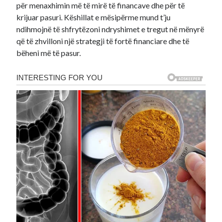
për menaxhimin më të mirë të financave dhe për të
krijuar pasuri. Këshillat e mësipërme mund t’ju
ndihmojnë të shfrytëzoni ndryshimet e tregut në mënyrë
që të zhvilloni një strategji të fortë financiare dhe të
bëheni më të pasur.