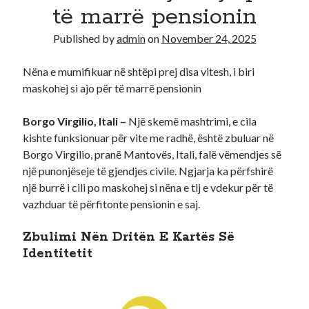
të marrë pensionin
Recent Comments
Published by
admin
on
November 24, 2025
A WordPress Commenter
on
Hello world!
Nëna e mumifikuar në shtëpi prej disa vitesh, i biri
maskohej si ajo për të marrë pensionin
Borgo Virgilio, Itali –
Një skemë mashtrimi, e cila
kishte funksionuar për vite me radhë, është zbuluar në
Borgo Virgilio, pranë Mantovës, Itali, falë vëmendjes së
një punonjëseje të gjendjes civile. Ngjarja ka përfshirë
një burrë i cili po maskohej si nëna e tij e vdekur për të
vazhduar të përfitonte pensionin e saj.
Zbulimi Nën Dritën E Kartës Së
Identitetit