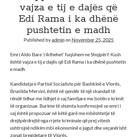
vajza e tij e dajës që
Recent Comments
Edi Rama i ka dhënë
A WordPress Commenter
on
Hello world!
pushtetin e madh
Published by
admin
on
November 25, 2025
Emri Aldo Bare ‘rikthehet’ fuqishem ne Shqipëri! Kush
është vajza e tij e dajës që Edi Rama i ka dhënë pushtetin
e madh
Kandidatja e Partisë Socialiste për Bashkinë e Vlorës,
Brunilda Mersini, është në qendër të një skandali të
rëndë lidhur me lidhjet e saj familjare me botën e krimit
të organizuar. Burime të shumta konfirmojnë se emri i
saj është propozuar në këtë garë me mbështetje të
drejtpërdrejtë nga rrjete kriminale që prej vitesh
ushtrojnë ndikim mbi ekonominë e jugut dhe veçanërisht
zonat bregdetare të Vlorës.