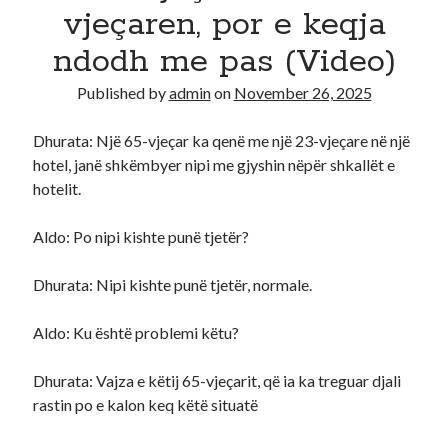
vjeçaren, por e keqja
Recent Comments
ndodh me pas (Video)
A WordPress Commenter
on
Hello world!
Published by
admin
on
November 26, 2025
Dhurata: Një 65-vjeçar ka qenë me një 23-vjeçare në një
hotel, janë shkëmbyer nipi me gjyshin nëpër shkallët e
hotelit.
Aldo: Po nipi kishte punë tjetër?
Dhurata: Nipi kishte punë tjetër, normale.
Aldo: Ku është problemi këtu?
Dhurata: Vajza e këtij 65-vjeçarit, që ia ka treguar djali
rastin po e kalon keq këtë situatë