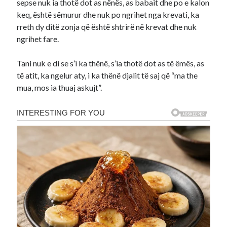
sepse nuk ia thotë dot as nënës, as babait dhe po e kalon
keq, është sëmurur dhe nuk po ngrihet nga krevati, ka
rreth dy ditë zonja që është shtrirë në krevat dhe nuk
ngrihet fare.
Tani nuk e di se s’i ka thënë, s’ia thotë dot as të ëmës, as
të atit, ka ngelur aty, i ka thënë djalit të saj që “ma the
mua, mos ia thuaj askujt”.