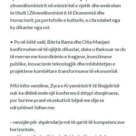
zëvendësministrit në ministrinë e vjetër dhe emërohen
te titulli i Zëvendësministrit të Ekonomisë dhe
Inovacionit, pa portofolin e kulturës, e cila ndahet nga
ky dikaster nga sot.
• Po në këtë valë, Blerta Rama dhe Olta Manjani
konfirmohen në të njëjtin dikaster, duke u theksuar se do
të merren me koordinimin e tregjeve, investimeve
publike, inovacionin teknologjik dhe mbështetjen e
projekteve kombëtare transformuese të ekonomisë.
Mbi këto vendime, Zyra e Kryeministrit të Shqipërisë
nuk ka dhënë ende një konferencë shtypi shoqëruese,
por burime pranë ekzekutivit bëjnë me dije se
ndryshimet lidhen me:
– nevojën për shpërndarje më të qartë të kompetencave
horizontale,