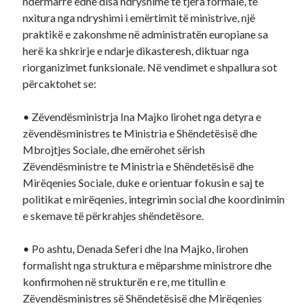
ndërmarrë edhe disa ndryshime të tjera formale, të
nxitura nga ndryshimi i emërtimit të ministrive, një
praktikë e zakonshme në administratën europiane sa
herë ka shkrirje e ndarje dikasteresh, diktuar nga
riorganizimet funksionale. Në vendimet e shpallura sot
përcaktohet se:
• Zëvendësministrja Ina Majko lirohet nga detyra e
zëvendësministres te Ministria e Shëndetësisë dhe
Mbrojtjes Sociale, dhe emërohet sërish
Zëvendësministre te Ministria e Shëndetësisë dhe
Mirëqenies Sociale, duke e orientuar fokusin e saj te
politikat e mirëqenies, integrimin social dhe koordinimin
e skemave të përkrahjes shëndetësore.
• Po ashtu, Denada Seferi dhe Ina Majko, lirohen
formalisht nga struktura e mëparshme ministrore dhe
konfirmohen në strukturën e re, me titullin e
Zëvendësministres së Shëndetësisë dhe Mirëqenies