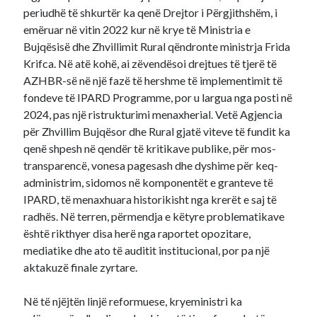
periudhë të shkurtër ka qenë Drejtor i Përgjithshëm, i
emëruar në vitin 2022 kur në krye të Ministria e
Bujqësisë dhe Zhvillimit Rural qëndronte ministrja Frida
Krifca. Në atë kohë, ai zëvendësoi drejtues të tjerë të
AZHBR-së në një fazë të hershme të implementimit të
fondeve të IPARD Programme, por u largua nga posti në
2024, pas një ristrukturimi menaxherial. Vetë Agjencia
për Zhvillim Bujqësor dhe Rural gjatë viteve të fundit ka
qenë shpesh në qendër të kritikave publike, për mos-
transparencë, vonesa pagesash dhe dyshime për keq-
administrim, sidomos në komponentët e granteve të
IPARD, të menaxhuara historikisht nga krerët e saj të
radhës. Në terren, përmendja e këtyre problematikave
është rikthyer disa herë nga raportet opozitare,
mediatike dhe ato të auditit institucional, por pa një
aktakuzë finale zyrtare.
Në të njëjtën linjë reformuese, kryeministri ka