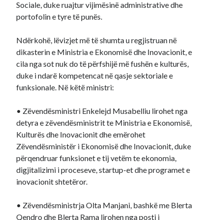
Sociale, duke ruajtur vijimësinë administrative dhe
portofolin e tyre të punës.
Ndërkohë, lëvizjet më të shumta u regjistruan në
dikasterin e Ministria e Ekonomisë dhe Inovacionit, e
cila nga sot nuk do të përfshijë më fushën e kulturës,
duke i ndarë kompetencat në qasje sektoriale e
funksionale. Në këtë ministri:
• Zëvendësministri Enkelejd Musabelliu lirohet nga
detyra e zëvendësministrit te Ministria e Ekonomisë,
Kulturës dhe Inovacionit dhe emërohet
Zëvendësministër i Ekonomisë dhe Inovacionit, duke
përqendruar funksionet e tij vetëm te ekonomia,
digjitalizimi i proceseve, startup-et dhe programet e
inovacionit shtetëror.
• Zëvendësministrja Olta Manjani, bashkë me Blerta
Qendro dhe Blerta Rama lirohen nga posti i