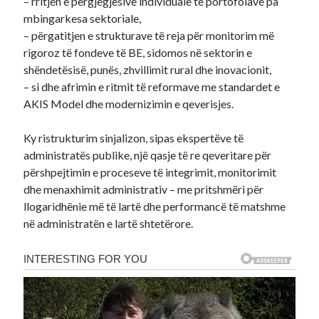
– rritjen e përgjegjësive individuale të portofolave pa
mbingarkesa sektoriale,
– përgatitjen e strukturave të reja për monitorim më
rigoroz të fondeve të BE, sidomos në sektorin e
shëndetësisë, punës, zhvillimit rural dhe inovacionit,
– si dhe afrimin e ritmit të reformave me standardet e
AKIS Model dhe modernizimin e qeverisjes.
Ky ristrukturim sinjalizon, sipas ekspertëve të
administratës publike, një qasje të re qeveritare për
përshpejtimin e proceseve të integrimit, monitorimit
dhe menaxhimit administrativ – me pritshmëri për
llogaridhënie më të lartë dhe performancë të matshme
në administratën e lartë shtetërore.