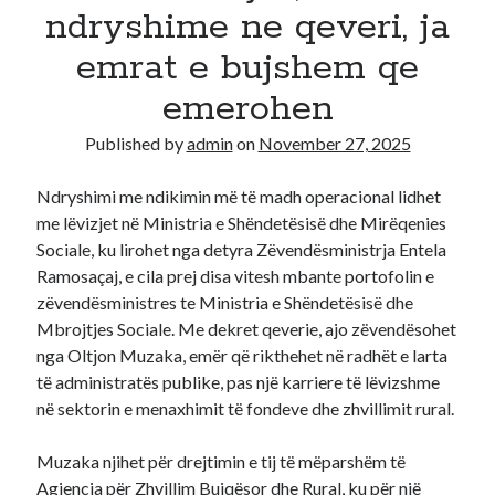
ndryshime ne qeveri, ja
Recent Comments
emrat e bujshem qe
A WordPress Commenter
on
Hello world!
emerohen
Published by
admin
on
November 27, 2025
Ndryshimi me ndikimin më të madh operacional lidhet
me lëvizjet në Ministria e Shëndetësisë dhe Mirëqenies
Sociale, ku lirohet nga detyra Zëvendësministrja Entela
Ramosaçaj, e cila prej disa vitesh mbante portofolin e
zëvendësministres te Ministria e Shëndetësisë dhe
Mbrojtjes Sociale. Me dekret qeverie, ajo zëvendësohet
nga Oltjon Muzaka, emër që rikthehet në radhët e larta
të administratës publike, pas një karriere të lëvizshme
në sektorin e menaxhimit të fondeve dhe zhvillimit rural.
Muzaka njihet për drejtimin e tij të mëparshëm të
Agjencia për Zhvillim Bujqësor dhe Rural, ku për një